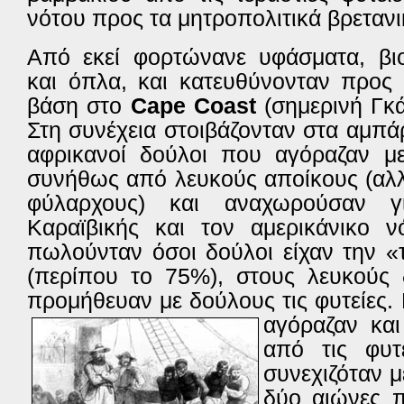
νότου προς τα μητροπολιτικά βρετανι
Από εκεί φορτώνανε υφ
άσματα, βι
και όπλα, και κατευθύνονταν προς
βάση στο
Cape Coast
(σημερινή Γκά
Στη συνέχεια στοιβάζονταν στα αμπάρ
αφρικανοί δούλοι που αγόραζαν με
συνήθως από λευκούς αποίκους (αλλ
φύλαρχους) και αναχωρούσαν γ
Καραϊβικής και τον αμερικάνικο ν
πωλούνταν όσοι δούλοι είχαν την «
(περίπου το 75%), στους λευκούς
προμήθευαν με δούλους τις φυτείες.
αγόραζαν κα
από τις φυτ
συνεχιζόταν μ
δύο αιώνες 