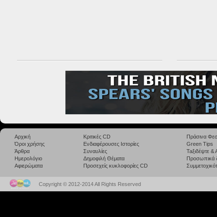
Αρχική
Κριτικές CD
Πράσινα Φεσ
Όροι χρήσης
Ενδιαφέρουσες Ιστορίες
Green Tips
Άρθρα
Συναυλίες
Taξιδέψτε &
Ημερολόγιο
Δημοφιλή Θέματα
Προσωπικά 
Αφιερώματα
Προσεχείς κυκλοφορίες CD
Συμμετοχικότ
Copyright © 2012-2014 All Rights Reserved