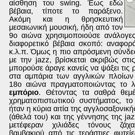
αίσθηση του swing.
Έως εδώ
βέβαια, τίποτε το παράξενο.
Ακόμη και η θρησκευτική
μεσαιωνική μουσική, ήδη από τον
9ο αιώνα χρησιμοποιούσε ανάλογες 
διαφορετικό βέβαια σκοπό: αναφορ
κ.λ.π. Όμως η πιο απρόσμενη σύνδε
με την jazz, βρίσκεται ακριβώς στι
μπορούσε άραγε κανείς να ψάξει τις ρί
στα αμπάρια των αγγλικών πλοίων 
18ο αιώνα πραγματοποιώντας το 
εμπόριο
. Θέτοντας τα σαθρά θεμέ
χρηματοπιστωτικού συστήματος, το
ήταν η κύρια αιτία της αγγλοσαξονικ
(άθελά του) και της γέννησης της ja
μετέφεραν χιλιάδες τόνους ζάχ
βαμβακιού από τις τεράστιες φυτεί