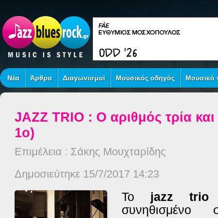
Νέα
Άρθρα
Διαγωνισμοί
Μουσικός οδηγός
Μουσικό τ
JAZZ TRIO : Ο αριθμός τρία και
1ο)
Επιμέλεια : Σάκης Μουχταρίδης
Δημοσιεύτηκε 15/7/2017 14:23
Το
jazz trio
ε
συνηθισμένο