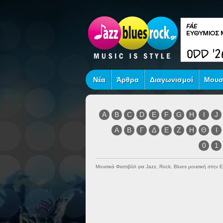
Νέα
Άρθρα
Διαγωνισμοί
Μουσ
A
B
C
D
E
F
G
H
I
J
Α
Β
Γ
Δ
Ε
Ζ
Η
Θ
Ι
0
1
Μουσικά Φεστιβάλ για Jazz, Rock, Blues μουσική στην 