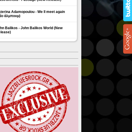
terina Adamopoulou - We ll meet again
έο άλμπουμ)
hn Balikos - John Balikos World (New
lease)
ΗΜΟΦΙΛΗ ΘΕΜΑΤΑ