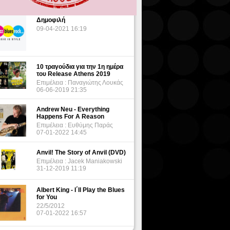
Δημοφιλή
09-04-2021 16:19
10 τραγούδια για την 1η ημέρα
του Release Athens 2019
Επιμέλεια : Παναγιώτης Λουκάς
06-06-2019 21:35
Andrew Neu - Everything
Happens For A Reason
Επιμέλεια : Ευθύμης Παράς
07-01-2022 14:45
Anvil! The Story of Anvil (DVD)
Επιμέλεια : Jacek Maniakowski
31-12-2019 11:19
Albert King - I΄ll Play the Blues
for You
22/5/2012
07-01-2022 16:57