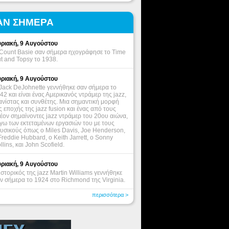
ΑΝ ΣΗΜΕΡΑ
ριακή, 9 Αυγούστου
Count Basie σαν σήμερα ηχογράφησε το Time
t and Topsy το 1938.
ριακή, 9 Αυγούστου
Jack DeJohnette γεννήθηκε σαν σήμερα το
42 και είναι ένας Αμερικανός ντράμερ της jazz,
ανίστας και συνθέτης. Μια σημαντική μορφή
ς εποχής της jazz fusion και ένας από τους
έον σημαίνοντες jazz ντράμερ του 20ου αιώνα,
γω των εκτεταμένων εργασιών του με τους
υσικούς όπως ο Miles Davis, Joe Henderson,
Freddie Hubbard, ο Keith Jarrett, o Sonny
llins, και John Scofield.
ριακή, 9 Αυγούστου
ιστορικός της jazz Martin Williams γεννήθηκε
ν σήμερα το 1924 στο Richmond της Virginia.
περισσότερα >