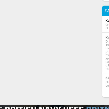
Σ
Κυ
Ο 
Ou
Κυ
Ο 
19
πι
τη
πλ
λό
μο
ο 
Ro
Κυ
Ο 
σα