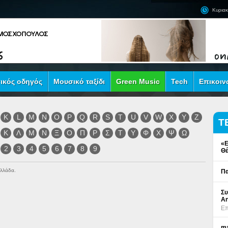
Κυριακ
ικός οδηγός
Μουσικό ταξίδι
Green Music
Tech
Επικοιν
K
L
M
N
O
P
Q
R
S
T
U
V
W
X
Y
Z
Τ
Κ
Λ
Μ
Ν
Ξ
Ο
Π
Ρ
Σ
Τ
Υ
Φ
Χ
Ψ
Ω
«Ε
2
3
4
5
6
7
8
9
Θέ
Ελλάδα.
Πα
Συ
An
Επ
ma