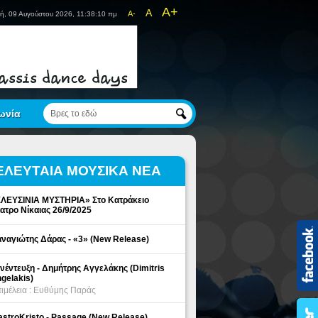
A+
A
A-
ή, 09 Αυγούστου 2026, 11:38:10 πμ
ωνία
ΕΛΕΥΤΑΙΑ ΜΟΥΣΙΚΑ ΝΕΑ
ΛΕΥΣΙΝΙΑ ΜΥΣΤΗΡΙΑ» Στο Κατράκειο
ατρο Νίκαιας 26/9/2025
ναγιώτης Δάρας - «3» (New Release)
νέντευξη - Δημήτρης Αγγελάκης (Dimitris
gelakis)
ιμέλεια : Ευθύμης Παράς
stroKristo - Passage (New Release)