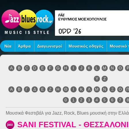
Νέα
Άρθρα
Διαγωνισμοί
Μουσικός οδηγός
Μουσικό τ
A
B
C
D
E
F
G
H
I
J
K
L
M
N
O
Y
Z
Α
Β
Γ
Δ
Ε
Ζ
Η
Θ
Ι
Κ
Λ
Μ
Ν
Ξ
Ο
0
1
2
3
4
5
6
7
Μουσικά Φεστιβάλ για Jazz, Rock, Blues μουσική στην Ελλά
SANI FESTIVAL - ΘΕΣΣΑΛΟΝ