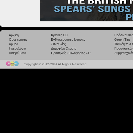
Αρχική
Κριτικές CD
Πράσινα Φεσ
Όροι χρήσης
Ενδιαφέρουσες Ιστορίες
Green Tips
Άρθρα
Συναυλίες
Taξιδέψτε &
Ημερολόγιο
Δημοφιλή Θέματα
Προσωπικά 
Αφιερώματα
Προσεχείς κυκλοφορίες CD
Συμμετοχικότ
Copyright © 2012-2014 All Rights Reserved