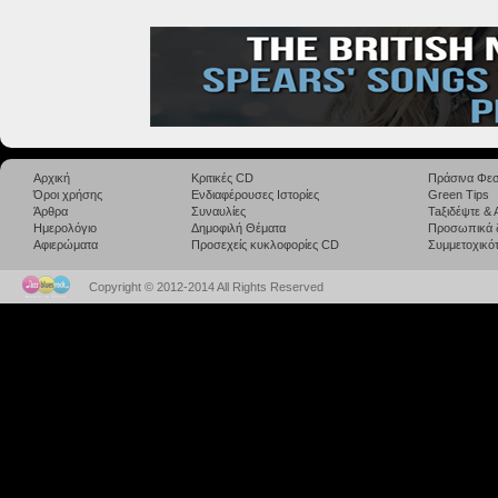
Αρχική
Κριτικές CD
Πράσινα Φεσ
Όροι χρήσης
Ενδιαφέρουσες Ιστορίες
Green Tips
Άρθρα
Συναυλίες
Taξιδέψτε &
Ημερολόγιο
Δημοφιλή Θέματα
Προσωπικά 
Αφιερώματα
Προσεχείς κυκλοφορίες CD
Συμμετοχικότ
Copyright © 2012-2014 All Rights Reserved