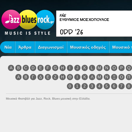
Νέα
Άρθρα
Διαγωνισμοί
Μουσικός οδηγός
Μουσικό τ
A
B
C
D
E
F
G
H
I
J
K
L
M
N
O
P
Q
Α
Β
Γ
Δ
Ε
Ζ
Η
Θ
Ι
Κ
Λ
Μ
Ν
Ξ
Ο
Π
0
1
2
3
4
5
6
7
8
Μουσικά Φεστιβάλ για Jazz, Rock, Blues μουσική στην Ελλάδα.