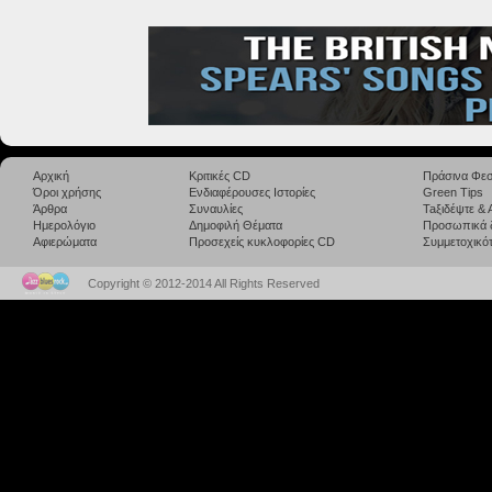
Αρχική
Κριτικές CD
Πράσινα Φεσ
Όροι χρήσης
Ενδιαφέρουσες Ιστορίες
Green Tips
Άρθρα
Συναυλίες
Taξιδέψτε &
Ημερολόγιο
Δημοφιλή Θέματα
Προσωπικά 
Αφιερώματα
Προσεχείς κυκλοφορίες CD
Συμμετοχικότ
Copyright © 2012-2014 All Rights Reserved