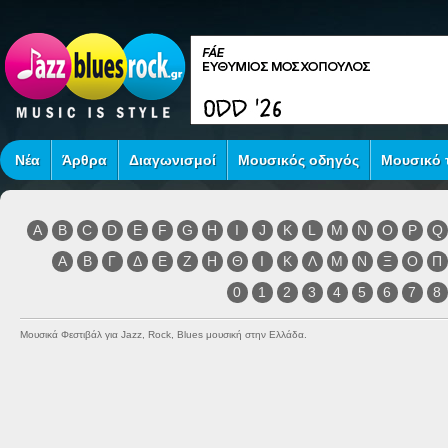
Νέα
Άρθρα
Διαγωνισμοί
Μουσικός οδηγός
Μουσικό τ
A
B
C
D
E
F
G
H
I
J
K
L
M
N
O
P
Q
Α
Β
Γ
Δ
Ε
Ζ
Η
Θ
Ι
Κ
Λ
Μ
Ν
Ξ
Ο
Π
0
1
2
3
4
5
6
7
8
Μουσικά Φεστιβάλ για Jazz, Rock, Blues μουσική στην Ελλάδα.