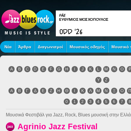
Νέα
Άρθρα
Διαγωνισμοί
Μουσικός οδηγός
Μουσικό τ
A
B
C
D
E
F
G
H
I
J
K
L
M
N
O
Y
Z
Α
Β
Γ
Δ
Ε
Ζ
Η
Θ
Ι
Κ
Λ
Μ
Ν
Ξ
Ο
0
1
2
3
4
5
6
7
Μουσικά Φεστιβάλ για Jazz, Rock, Blues μουσική στην Ελλά
Agrinio Jazz Festival