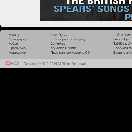
Αρχική
Κριτικές CD
Πράσινα Φεσ
Όροι χρήσης
Ενδιαφέρουσες Ιστορίες
Green Tips
Άρθρα
Συναυλίες
Taξιδέψτε &
Ημερολόγιο
Δημοφιλή Θέματα
Προσωπικά 
Αφιερώματα
Προσεχείς κυκλοφορίες CD
Συμμετοχικότ
Copyright © 2012-2014 All Rights Reserved