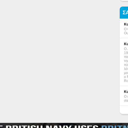
Σ
Κυ
Ο 
Ou
Κυ
Ο 
19
πι
τη
πλ
λό
μο
ο 
Ro
Κυ
Ο 
σα