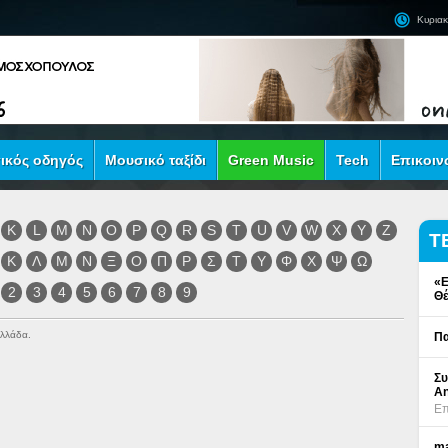
Κυριακ
ικός οδηγός
Μουσικό ταξίδι
Green Music
Tech
Επικοιν
K
L
M
N
O
P
Q
R
S
T
U
V
W
X
Y
Z
Τ
Κ
Λ
Μ
Ν
Ξ
Ο
Π
Ρ
Σ
Τ
Υ
Φ
Χ
Ψ
Ω
«Ε
2
3
4
5
6
7
8
9
Θέ
Ελλάδα.
Πα
Συ
An
Επ
ma