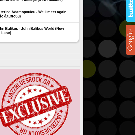
terina Adamopoulou - We ll meet again
έο άλμπουμ)
hn Balikos - John Balikos World (New
lease)
ΗΜΟΦΙΛΗ ΘΕΜΑΤΑ