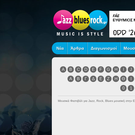
Νέα
Άρθρα
Διαγωνισμοί
Μουσ
A
B
C
D
E
F
G
H
I
J
Α
Β
Γ
Δ
Ε
Ζ
Η
Θ
Ι
0
1
Μουσικά Φεστιβάλ για Jazz, Rock, Blues μουσική στην 