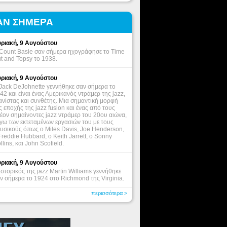
ΑΝ ΣΗΜΕΡΑ
ριακή, 9 Αυγούστου
Count Basie σαν σήμερα ηχογράφησε το Time
t and Topsy το 1938.
ριακή, 9 Αυγούστου
Jack DeJohnette γεννήθηκε σαν σήμερα το
42 και είναι ένας Αμερικανός ντράμερ της jazz,
ανίστας και συνθέτης. Μια σημαντική μορφή
ς εποχής της jazz fusion και ένας από τους
έον σημαίνοντες jazz ντράμερ του 20ου αιώνα,
γω των εκτεταμένων εργασιών του με τους
υσικούς όπως ο Miles Davis, Joe Henderson,
Freddie Hubbard, ο Keith Jarrett, o Sonny
llins, και John Scofield.
ριακή, 9 Αυγούστου
ιστορικός της jazz Martin Williams γεννήθηκε
ν σήμερα το 1924 στο Richmond της Virginia.
περισσότερα >