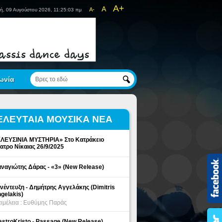
A+
A
A-
ή, 09 Αυγούστου 2026, 11:25:03 πμ
ωνία
ΕΛΕΥΤΑΙΑ ΜΟΥΣΙΚΑ ΝΕΑ
ΛΕΥΣΙΝΙΑ ΜΥΣΤΗΡΙΑ» Στο Κατράκειο
ατρο Νίκαιας 26/9/2025
ναγιώτης Δάρας - «3» (New Release)
νέντευξη - Δημήτρης Αγγελάκης (Dimitris
gelakis)
ιμέλεια : Ευθύμης Παράς
stroKristo - Passage (New Release)