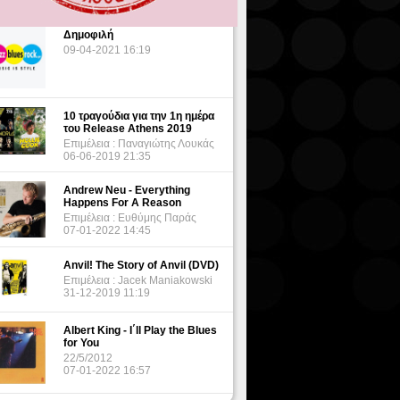
Δημοφιλή
09-04-2021 16:19
10 τραγούδια για την 1η ημέρα
του Release Athens 2019
Επιμέλεια : Παναγιώτης Λουκάς
06-06-2019 21:35
Andrew Neu - Everything
Happens For A Reason
Επιμέλεια : Ευθύμης Παράς
07-01-2022 14:45
Anvil! The Story of Anvil (DVD)
Επιμέλεια : Jacek Maniakowski
31-12-2019 11:19
Albert King - I΄ll Play the Blues
for You
22/5/2012
07-01-2022 16:57