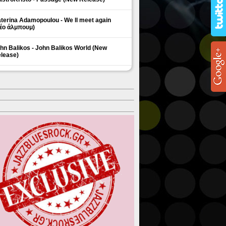
terina Adamopoulou - We ll meet again
έο άλμπουμ)
hn Balikos - John Balikos World (New
lease)
ΗΜΟΦΙΛΗ ΘΕΜΑΤΑ