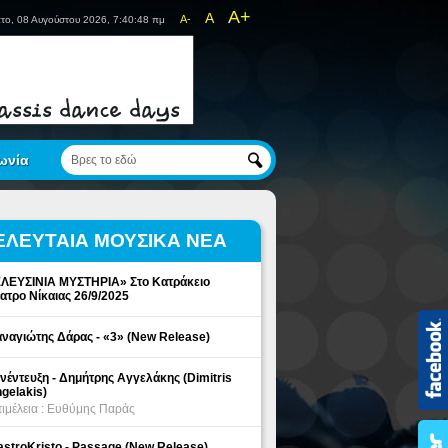
A+
A
A-
το, 08 Αυγούστου 2026, 7:40:48 πμ
ωνία
ΕΛΕΥΤΑΙΑ ΜΟΥΣΙΚΑ ΝΕΑ
ΛΕΥΣΙΝΙΑ ΜΥΣΤΗΡΙΑ» Στο Κατράκειο
ατρο Νίκαιας 26/9/2025
ναγιώτης Δάρας - «3» (New Release)
νέντευξη - Δημήτρης Αγγελάκης (Dimitris
gelakis)
ιμέλεια : Ευθύμης Παράς
stroKristo - Passage (New Release)