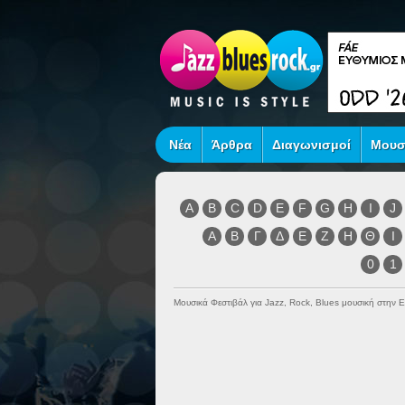
Νέα
Άρθρα
Διαγωνισμοί
Μουσ
A
B
C
D
E
F
G
H
I
J
Α
Β
Γ
Δ
Ε
Ζ
Η
Θ
Ι
0
1
Μουσικά Φεστιβάλ για Jazz, Rock, Blues μουσική στην 