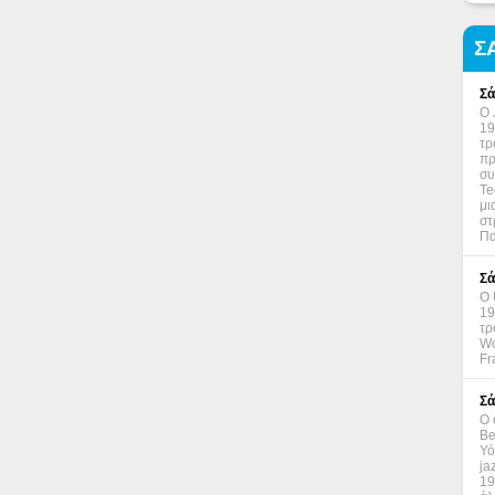
Σ
Σά
Ο 
19
τρ
πρ
συ
Te
μι
στ
Πα
Σά
Ο 
19
τρ
Wo
Fr
Σά
Ο 
Be
Υό
ja
19