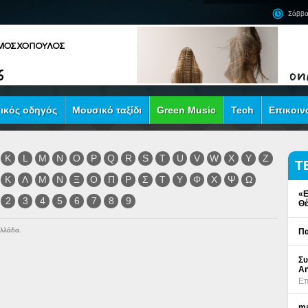
Σάββα
ικός οδηγός
Μουσικό ταξίδι
Green Music
Tech
Επικοιν
K
L
M
N
O
P
Q
R
S
T
U
V
W
X
Y
Z
Τ
Κ
Λ
Μ
Ν
Ξ
Ο
Π
Ρ
Σ
Τ
Υ
Φ
Χ
Ψ
Ω
«Ε
2
3
4
5
6
7
8
9
Θέ
Ελλάδα.
Πα
Συ
An
Επ
ma