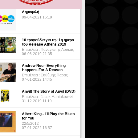
Δημοφιλή
09-04-2021 16:19
10 τραγούδια για την 1η ημέρα
του Release Athens 2019
Επιμέλεια : Παναγιώτης Λουκάς
06-06-2019 21:35
Andrew Neu - Everything
Happens For A Reason
Επιμέλεια : Ευθύμης Παράς
07-01-2022 14:45
Anvil! The Story of Anvil (DVD)
Επιμέλεια : Jacek Maniakowski
31-12-2019 11:19
Albert King - I΄ll Play the Blues
for You
22/5/2012
07-01-2022 16:57