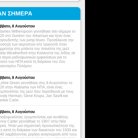
ΑΝ ΣΗΜΕΡΑ
ββατο, 8 Αυγούστου
James Witherspoon γεννήθηκε σαν σήμερα το
20 στο Gurdon του Arkansas και ήταν ένας
αγουδιστής των jump blues. Προσέλκυσε την
οσοχή των ακροατών στο τραγούδι όταν
μμετείχε στη μπάντα του πιανίστα της jazz
ddy Weatherford στην Καλκούτα της Ινδίας σε
α σειρά ραδιοφωνικών εμφανίσεων για το
ρατό των ΗΠΑ κατά τη διάρκεια του 2ου
γκοσμίου Πολέμου.
ββατο, 8 Αυγούστου
Urbie Green γεννήθηκε στις 8 Αυγούστου το
26 στην Alabama των ΗΠΑ, είναι ένας
ομπονίστας της jazz που περιόδευσε με τους
ody Herman, Gene Krupa, Jan Savitt και
ankie Carle.
ββατο, 8 Αυγούστου
σαξοφωνίστας τρομπετίστας και συνθέτης
nny Carter γεννήθηκε το 1907 στην Νέα
ρκη. Ήταν μια σημαντική προσωπικότητα της
zz κατά τη διάρκεια των δεκαετιών του 1930 και
40 λαμβάνοντας μεγάλη αναγνώριση από τους