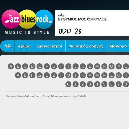
Νέα
Άρθρα
Διαγωνισμοί
Μουσικός οδηγός
Μουσικό τ
A
B
C
D
E
F
G
H
I
J
K
L
M
N
O
P
Q
Α
Β
Γ
Δ
Ε
Ζ
Η
Θ
Ι
Κ
Λ
Μ
Ν
Ξ
Ο
Π
0
1
2
3
4
5
6
7
8
Μουσικά Φεστιβάλ για Jazz, Rock, Blues μουσική στην Ελλάδα.