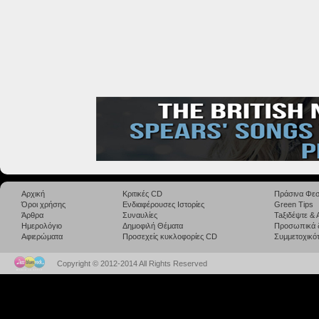
Αρχική
Κριτικές CD
Πράσινα Φεσ
Όροι χρήσης
Ενδιαφέρουσες Ιστορίες
Green Tips
Άρθρα
Συναυλίες
Taξιδέψτε &
Ημερολόγιο
Δημοφιλή Θέματα
Προσωπικά 
Αφιερώματα
Προσεχείς κυκλοφορίες CD
Συμμετοχικότ
Copyright © 2012-2014 All Rights Reserved