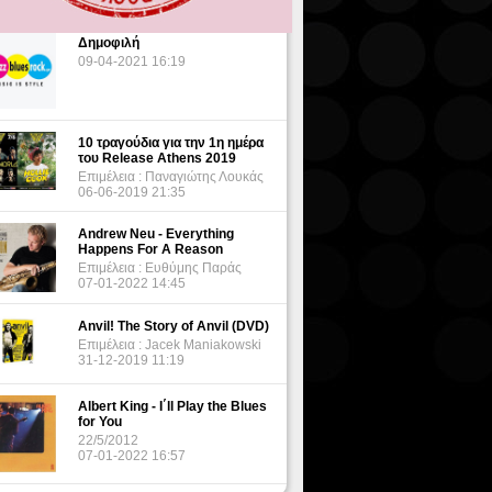
Δημοφιλή
09-04-2021 16:19
10 τραγούδια για την 1η ημέρα
του Release Athens 2019
Επιμέλεια : Παναγιώτης Λουκάς
06-06-2019 21:35
Andrew Neu - Everything
Happens For A Reason
Επιμέλεια : Ευθύμης Παράς
07-01-2022 14:45
Anvil! The Story of Anvil (DVD)
Επιμέλεια : Jacek Maniakowski
31-12-2019 11:19
Albert King - I΄ll Play the Blues
for You
22/5/2012
07-01-2022 16:57