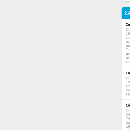
Σ
Σά
Ο 
19
τρ
πρ
συ
Te
μι
στ
Πα
Σά
Ο 
19
τρ
Wo
Fr
Σά
Ο 
Be
Υό
ja
19