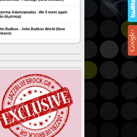
terina Adamopoulou - We ll meet again
έο άλμπουμ)
hn Balikos - John Balikos World (New
lease)
ΗΜΟΦΙΛΗ ΘΕΜΑΤΑ