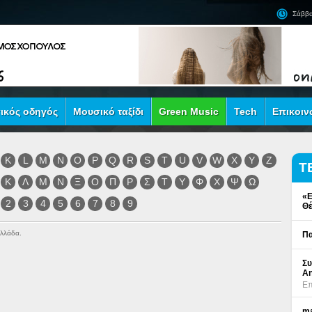
Σάββα
ικός οδηγός
Μουσικό ταξίδι
Green Music
Tech
Επικοιν
K
L
M
N
O
P
Q
R
S
T
U
V
W
X
Y
Z
Τ
Κ
Λ
Μ
Ν
Ξ
Ο
Π
Ρ
Σ
Τ
Υ
Φ
Χ
Ψ
Ω
«Ε
2
3
4
5
6
7
8
9
Θέ
Ελλάδα.
Πα
Συ
An
Επ
ma