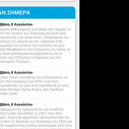
ΑΝ ΣΗΜΕΡΑ
ββατο, 8 Αυγούστου
James Witherspoon γεννήθηκε σαν σήμερα το
20 στο Gurdon του Arkansas και ήταν ένας
αγουδιστής των jump blues. Προσέλκυσε την
οσοχή των ακροατών στο τραγούδι όταν
μμετείχε στη μπάντα του πιανίστα της jazz
ddy Weatherford στην Καλκούτα της Ινδίας σε
α σειρά ραδιοφωνικών εμφανίσεων για το
ρατό των ΗΠΑ κατά τη διάρκεια του 2ου
γκοσμίου Πολέμου.
ββατο, 8 Αυγούστου
Urbie Green γεννήθηκε στις 8 Αυγούστου το
26 στην Alabama των ΗΠΑ, είναι ένας
ομπονίστας της jazz που περιόδευσε με τους
ody Herman, Gene Krupa, Jan Savitt και
ankie Carle.
ββατο, 8 Αυγούστου
σαξοφωνίστας τρομπετίστας και συνθέτης
nny Carter γεννήθηκε το 1907 στην Νέα
ρκη. Ήταν μια σημαντική προσωπικότητα της
zz κατά τη διάρκεια των δεκαετιών του 1930 και
40 λαμβάνοντας μεγάλη αναγνώριση από τους