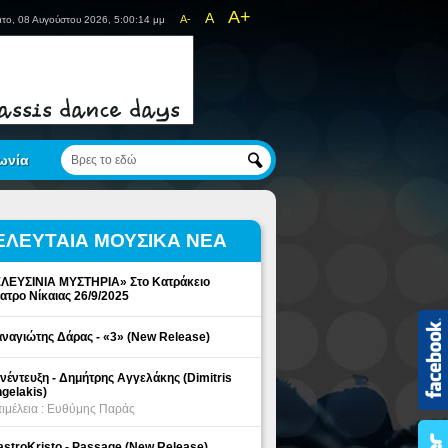
A+
A
A-
το, 08 Αυγούστου 2026, 5:00:14 μμ
ωνία
ΕΛΕΥΤΑΙΑ ΜΟΥΣΙΚΑ ΝΕΑ
ΛΕΥΣΙΝΙΑ ΜΥΣΤΗΡΙΑ» Στο Κατράκειο
ατρο Νίκαιας 26/9/2025
ναγιώτης Δάρας - «3» (New Release)
νέντευξη - Δημήτρης Αγγελάκης (Dimitris
gelakis)
ιμέλεια : Ευθύμης Παράς
stroKristo - Passage (New Release)