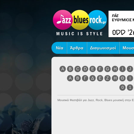
Νέα
Άρθρα
Διαγωνισμοί
Μουσ
A
B
C
D
E
F
G
H
I
J
Α
Β
Γ
Δ
Ε
Ζ
Η
Θ
Ι
0
1
Μουσικά Φεστιβάλ για Jazz, Rock, Blues μουσική στην 