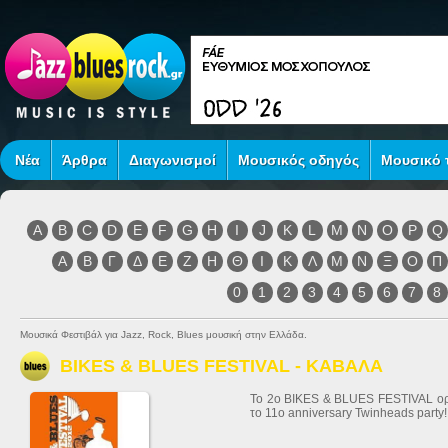
Νέα
Άρθρα
Διαγωνισμοί
Μουσικός οδηγός
Μουσικό τ
A
B
C
D
E
F
G
H
I
J
K
L
M
N
O
P
Q
Α
Β
Γ
Δ
Ε
Ζ
Η
Θ
Ι
Κ
Λ
Μ
Ν
Ξ
Ο
Π
0
1
2
3
4
5
6
7
8
Μουσικά Φεστιβάλ για Jazz, Rock, Blues μουσική στην Ελλάδα.
BIKES & BLUES FESTIVAL - ΚΑΒΑΛΑ
To 2o BIKES & BLUES FESTIVAL ορίσ
το 11o anniversary Twinheads party!!