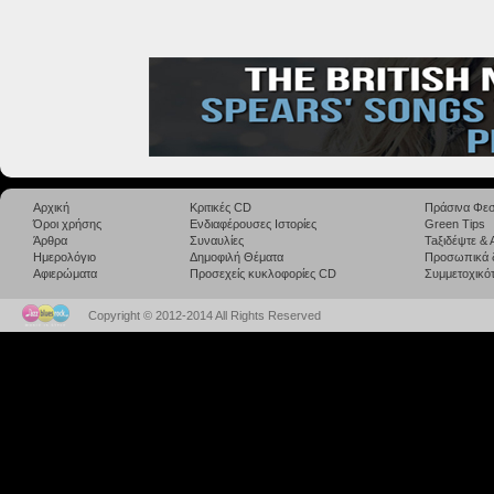
Αρχική
Κριτικές CD
Πράσινα Φεσ
Όροι χρήσης
Ενδιαφέρουσες Ιστορίες
Green Tips
Άρθρα
Συναυλίες
Taξιδέψτε &
Ημερολόγιο
Δημοφιλή Θέματα
Προσωπικά 
Αφιερώματα
Προσεχείς κυκλοφορίες CD
Συμμετοχικότ
Copyright © 2012-2014 All Rights Reserved