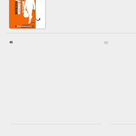
|
1
|