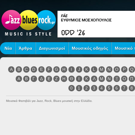
Νέα
Άρθρα
Διαγωνισμοί
Μουσικός οδηγός
Μουσικό τ
A
B
C
D
E
F
G
H
I
J
K
L
M
N
O
P
Q
Α
Β
Γ
Δ
Ε
Ζ
Η
Θ
Ι
Κ
Λ
Μ
Ν
Ξ
Ο
Π
0
1
2
3
4
5
6
7
8
Μουσικά Φεστιβάλ για Jazz, Rock, Blues μουσική στην Ελλάδα.