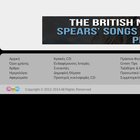
Αρχική
Κριτικές CD
Πράσινα Φεσ
Όροι χρήσης
Ενδιαφέρουσες Ιστορίες
Green Tips
Άρθρα
Συναυλίες
Taξιδέψτε &
Ημερολόγιο
Δημοφιλή Θέματα
Προσωπικά 
Αφιερώματα
Προσεχείς κυκλοφορίες CD
Συμμετοχικότ
Copyright © 2012-2014 All Rights Reserved