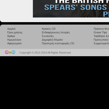
Αρχική
Κριτικές CD
Πράσινα Φεσ
Όροι χρήσης
Ενδιαφέρουσες Ιστορίες
Green Tips
Άρθρα
Συναυλίες
Taξιδέψτε &
Ημερολόγιο
Δημοφιλή Θέματα
Προσωπικά 
Αφιερώματα
Προσεχείς κυκλοφορίες CD
Συμμετοχικότ
Copyright © 2012-2014 All Rights Reserved