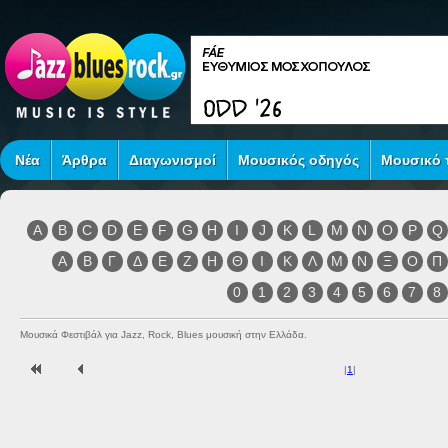
Νέα
Άρθρα
Διαγωνισμοί
Μουσικός οδηγός
Μουσικό τ
A
B
C
D
E
F
G
H
I
J
K
L
M
N
O
P
Q
Α
Β
Γ
Δ
Ε
Ζ
Η
Θ
Ι
Κ
Λ
Μ
Ν
Ξ
Ο
Π
0
1
2
3
4
5
6
7
8
Μουσικά Φεστιβάλ για Jazz, Rock, Blues μουσική στην Ελλάδα.
|
1
|