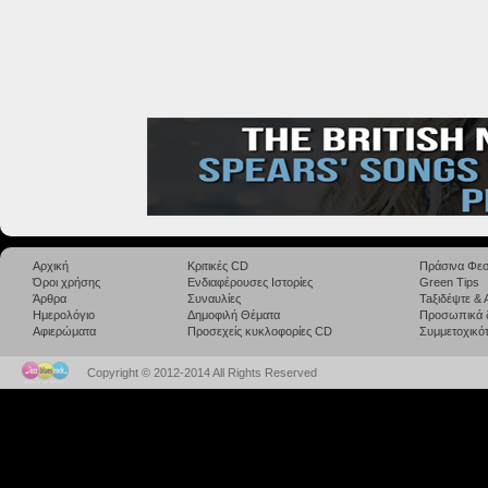
Αρχική
Κριτικές CD
Πράσινα Φεσ
Όροι χρήσης
Ενδιαφέρουσες Ιστορίες
Green Tips
Άρθρα
Συναυλίες
Taξιδέψτε &
Ημερολόγιο
Δημοφιλή Θέματα
Προσωπικά 
Αφιερώματα
Προσεχείς κυκλοφορίες CD
Συμμετοχικότ
Copyright © 2012-2014 All Rights Reserved