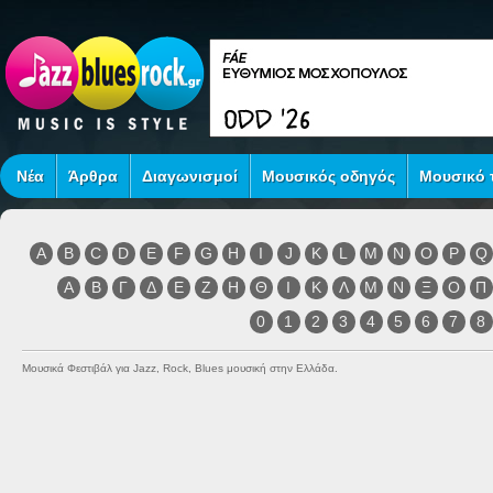
Νέα
Άρθρα
Διαγωνισμοί
Μουσικός οδηγός
Μουσικό τ
A
B
C
D
E
F
G
H
I
J
K
L
M
N
O
P
Q
Α
Β
Γ
Δ
Ε
Ζ
Η
Θ
Ι
Κ
Λ
Μ
Ν
Ξ
Ο
Π
0
1
2
3
4
5
6
7
8
Μουσικά Φεστιβάλ για Jazz, Rock, Blues μουσική στην Ελλάδα.