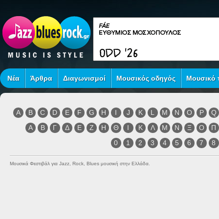
Νέα
Άρθρα
Διαγωνισμοί
Μουσικός οδηγός
Μουσικό τ
A
B
C
D
E
F
G
H
I
J
K
L
M
N
O
P
Q
Α
Β
Γ
Δ
Ε
Ζ
Η
Θ
Ι
Κ
Λ
Μ
Ν
Ξ
Ο
Π
0
1
2
3
4
5
6
7
8
Μουσικά Φεστιβάλ για Jazz, Rock, Blues μουσική στην Ελλάδα.