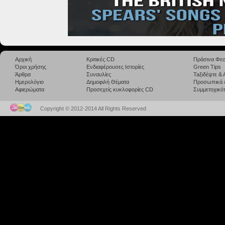
Αρχική
Κριτικές CD
Πράσινα Φεσ
Όροι χρήσης
Ενδιαφέρουσες Ιστορίες
Green Tips
Άρθρα
Συναυλίες
Taξιδέψτε &
Ημερολόγιο
Δημοφιλή Θέματα
Προσωπικά 
Αφιερώματα
Προσεχείς κυκλοφορίες CD
Συμμετοχικότ
Copyright © 2012-2014 All Rights Reserved