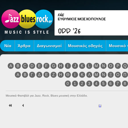
Νέα
Άρθρα
Διαγωνισμοί
Μουσικός οδηγός
Μουσικό τ
A
B
C
D
E
F
G
H
I
J
K
L
M
N
O
P
Q
Α
Β
Γ
Δ
Ε
Ζ
Η
Θ
Ι
Κ
Λ
Μ
Ν
Ξ
Ο
Π
0
1
2
3
4
5
6
7
8
Μουσικά Φεστιβάλ για Jazz, Rock, Blues μουσική στην Ελλάδα.
|
1
|