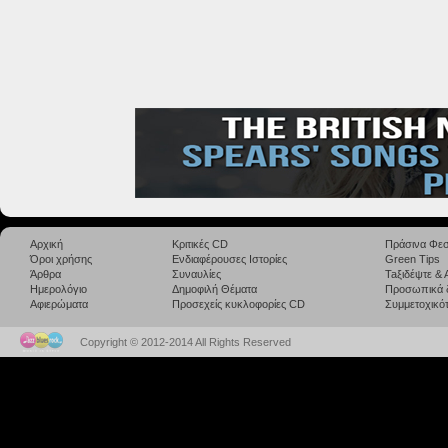
Αρχική
Κριτικές CD
Πράσινα Φεσ
Όροι χρήσης
Ενδιαφέρουσες Ιστορίες
Green Tips
Άρθρα
Συναυλίες
Taξιδέψτε &
Ημερολόγιο
Δημοφιλή Θέματα
Προσωπικά 
Αφιερώματα
Προσεχείς κυκλοφορίες CD
Συμμετοχικότ
Copyright © 2012-2014 All Rights Reserved