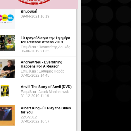
Δημοφιλή
09-04-2021 16:19
10 τραγούδια για την 1η ημέρα
του Release Athens 2019
Επιμέλεια : Παναγιώτης Λουκάς
06-06-2019 21:35
Andrew Neu - Everything
Happens For A Reason
Επιμέλεια : Ευθύμης Παράς
07-01-2022 14:45
Anvil! The Story of Anvil (DVD)
Επιμέλεια : Jacek Maniakowski
31-12-2019 11:19
Albert King - I΄ll Play the Blues
for You
22/5/2012
07-01-2022 16:57