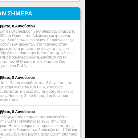
ΑΝ ΣΗΜΕΡΑ
ββατο, 8 Αυγούστου
James Witherspoon γεννήθηκε σαν σήμερα το
20 στο Gurdon του Arkansas και ήταν ένας
αγουδιστής των jump blues. Προσέλκυσε την
οσοχή των ακροατών στο τραγούδι όταν
μμετείχε στη μπάντα του πιανίστα της jazz
ddy Weatherford στην Καλκούτα της Ινδίας σε
α σειρά ραδιοφωνικών εμφανίσεων για το
ρατό των ΗΠΑ κατά τη διάρκεια του 2ου
γκοσμίου Πολέμου.
ββατο, 8 Αυγούστου
Urbie Green γεννήθηκε στις 8 Αυγούστου το
26 στην Alabama των ΗΠΑ, είναι ένας
ομπονίστας της jazz που περιόδευσε με τους
ody Herman, Gene Krupa, Jan Savitt και
ankie Carle.
ββατο, 8 Αυγούστου
σαξοφωνίστας τρομπετίστας και συνθέτης
nny Carter γεννήθηκε το 1907 στην Νέα
ρκη. Ήταν μια σημαντική προσωπικότητα της
zz κατά τη διάρκεια των δεκαετιών του 1930 και
40 λαμβάνοντας μεγάλη αναγνώριση από τους