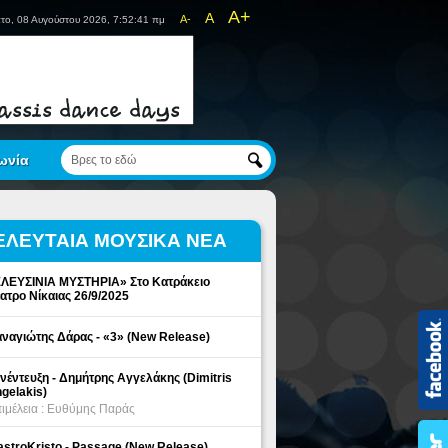
A+
A
A-
το, 08 Αυγούστου 2026, 7:52:41 πμ
ωνία
ΕΛΕΥΤΑΙΑ ΜΟΥΣΙΚΑ ΝΕΑ
ΛΕΥΣΙΝΙΑ ΜΥΣΤΗΡΙΑ» Στο Κατράκειο
ατρο Νίκαιας 26/9/2025
ναγιώτης Δάρας - «3» (New Release)
νέντευξη - Δημήτρης Αγγελάκης (Dimitris
gelakis)
ιμέλεια : Ευθύμης Παράς
stroKristo - Passage (New Release)