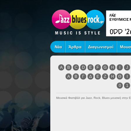
Νέα
Άρθρα
Διαγωνισμοί
Μουσ
A
B
C
D
E
F
G
H
I
J
Α
Β
Γ
Δ
Ε
Ζ
Η
Θ
Ι
0
1
Μουσικά Φεστιβάλ για Jazz, Rock, Blues μουσική στην 