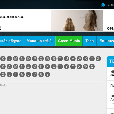
Σάββα
ικός οδηγός
Μουσικό ταξίδι
Green Music
Tech
Επικοιν
K
L
M
N
O
P
Q
R
S
T
U
V
W
X
Y
Z
Τ
Κ
Λ
Μ
Ν
Ξ
Ο
Π
Ρ
Σ
Τ
Υ
Φ
Χ
Ψ
Ω
«Ε
2
3
4
5
6
7
8
9
Θέ
Ελλάδα.
Πα
Συ
An
Επ
ma