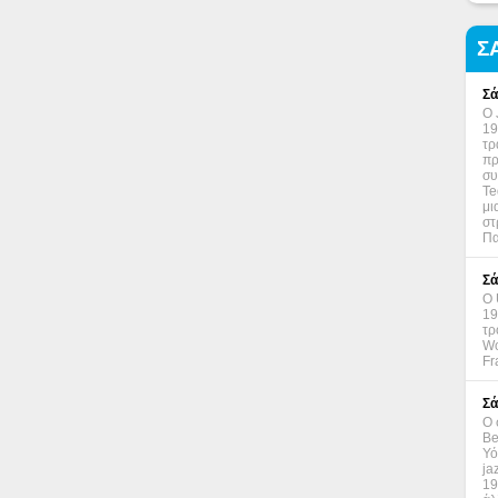
Σ
Σά
Ο 
19
τρ
πρ
συ
Te
μι
στ
Πα
Σά
Ο 
19
τρ
Wo
Fr
Σά
Ο 
Be
Υό
ja
19