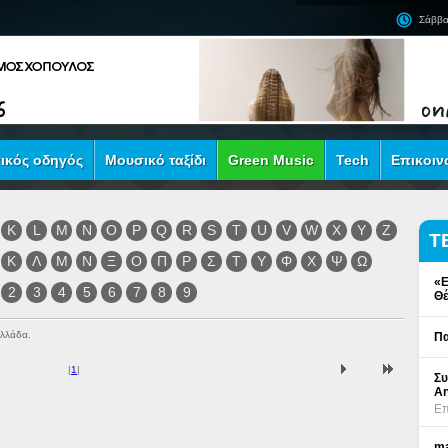
Σάββα
ικός οδηγός
Μουσικό ταξίδι
Green Music
Tech
Επικοιν
K
L
M
N
O
P
Q
R
S
T
U
V
W
X
Y
Z
Τ
Κ
Λ
Μ
Ν
Ξ
Ο
Π
Ρ
Σ
Τ
Υ
Φ
Χ
Ψ
Ω
«Ε
2
3
4
5
6
7
8
9
Θέ
Ελλάδα.
Πα
|
1
|
Συ
An
Επ
ma