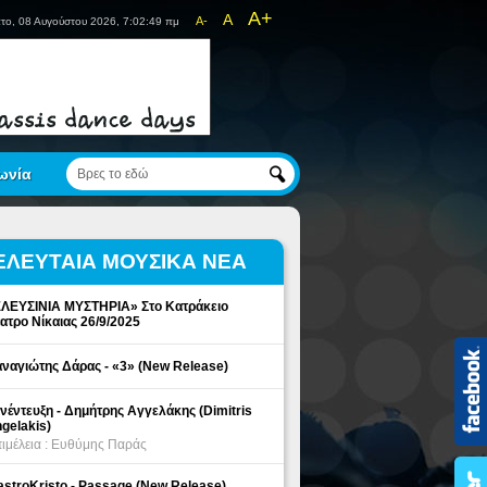
A+
A
A-
το, 08 Αυγούστου 2026, 7:02:49 πμ
ωνία
ΕΛΕΥΤΑΙΑ ΜΟΥΣΙΚΑ ΝΕΑ
ΛΕΥΣΙΝΙΑ ΜΥΣΤΗΡΙΑ» Στο Κατράκειο
ατρο Νίκαιας 26/9/2025
ναγιώτης Δάρας - «3» (New Release)
νέντευξη - Δημήτρης Αγγελάκης (Dimitris
gelakis)
ιμέλεια : Ευθύμης Παράς
stroKristo - Passage (New Release)