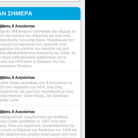
ΑΝ ΣΗΜΕΡΑ
ββατο, 8 Αυγούστου
James Witherspoon γεννήθηκε σαν σήμερα το
20 στο Gurdon του Arkansas και ήταν ένας
αγουδιστής των jump blues. Προσέλκυσε την
οσοχή των ακροατών στο τραγούδι όταν
μμετείχε στη μπάντα του πιανίστα της jazz
ddy Weatherford στην Καλκούτα της Ινδίας σε
α σειρά ραδιοφωνικών εμφανίσεων για το
ρατό των ΗΠΑ κατά τη διάρκεια του 2ου
γκοσμίου Πολέμου.
ββατο, 8 Αυγούστου
Urbie Green γεννήθηκε στις 8 Αυγούστου το
26 στην Alabama των ΗΠΑ, είναι ένας
ομπονίστας της jazz που περιόδευσε με τους
ody Herman, Gene Krupa, Jan Savitt και
ankie Carle.
ββατο, 8 Αυγούστου
σαξοφωνίστας τρομπετίστας και συνθέτης
nny Carter γεννήθηκε το 1907 στην Νέα
ρκη. Ήταν μια σημαντική προσωπικότητα της
zz κατά τη διάρκεια των δεκαετιών του 1930 και
40 λαμβάνοντας μεγάλη αναγνώριση από τους