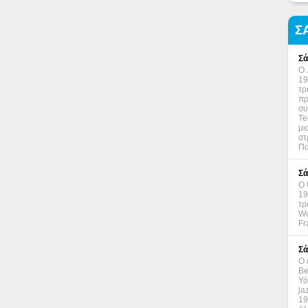
Σ
Σά
Ο 
19
τρ
πρ
συ
Te
μι
στ
Πα
Σά
Ο 
19
τρ
Wo
Fr
Σά
Ο 
Be
Υό
ja
19