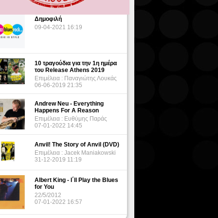
Δημοφιλή
09-04-2021 16:19
10 τραγούδια για την 1η ημέρα
του Release Athens 2019
Επιμέλεια : Παναγιώτης Λουκάς
06-06-2019 21:35
Andrew Neu - Everything
Happens For A Reason
Επιμέλεια : Ευθύμης Παράς
07-01-2022 14:45
Anvil! The Story of Anvil (DVD)
Επιμέλεια : Jacek Maniakowski
31-12-2019 11:19
Albert King - I΄ll Play the Blues
for You
22/5/2012
07-01-2022 16:57