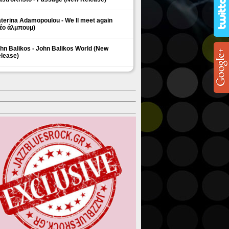
terina Adamopoulou - We ll meet again
έο άλμπουμ)
hn Balikos - John Balikos World (New
lease)
ΗΜΟΦΙΛΗ ΘΕΜΑΤΑ