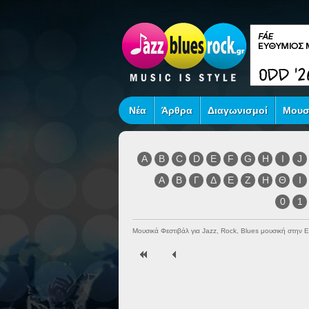
Νέα
Άρθρα
Διαγωνισμοί
Μουσ
A
B
C
D
E
F
G
H
I
J
Α
Β
Γ
Δ
Ε
Ζ
Η
Θ
Ι
0
1
Μουσικά Φεστιβάλ για Jazz, Rock, Blues μουσική στην 