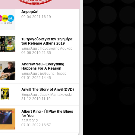
Δημοφιλή
09-04-2021 16:19
10 τραγούδια για την 1η ημέρα
του Release Athens 2019
Επιμέλεια : Παναγιώτης Λουκάς
06-06-2019 21:35
Andrew Neu - Everything
Happens For A Reason
Επιμέλεια : Ευθύμης Παράς
07-01-2022 14:45
Anvil! The Story of Anvil (DVD)
Επιμέλεια : Jacek Maniakowski
31-12-2019 11:19
Albert King - I΄ll Play the Blues
for You
22/5/2012
07-01-2022 16:57