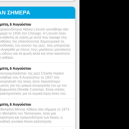
ΑΝ ΣΗΜΕΡΑ
μπτη, 6 Αυγούστου
τραγουδίστρια Abbey Lincoln γεννήθηκε σαν
μερα το 1930 στο Chicago. Η Lincoln ήταν
υνήθιστη σε σχέση με αυτά που έγραφε στις
νθέσεις της επεκτείνοντας δημιουργικά τις
οσδοκίες του κοινού της jazz. που μπορούσε
 συγκριθεί με όλους τους μεγάλους μουσικούς
υ είδους και σε φωνή αλλά και στην ικανότητα
η κιθάρα.
μπτη, 6 Αυγούστου
κοντραμπασίστας της jazz Charlie Haden
ννήθηκε στις 6 Αυγούστου το 1937 στη
enandoah της Iowa, έγινε περισσότερο
ωστός για την μακρά συνεργασία του με τον
ξοφωνίστα Ornette Coleman. Είναι επίσης
ρακτηριστικός για τα λυρικά bass lines του.
μπτη, 6 Αυγούστου
Memphis Minnie πέθανε σαν σήμερα το 1973
ο Memphis του Tennessee, ήταν μια
θαρίστρια και τραγουδίστρια των blues, η
ναδική γυναίκα blues καλλιτέχνης