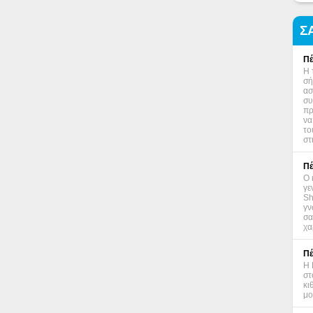
Σ
Πέ
Η 
σή
ασ
συ
πρ
να
το
στ
Πέ
Ο 
γε
Sh
γν
σα
χα
Πέ
Η 
στ
κι
μο