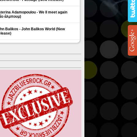
terina Adamopoulou - We ll meet again
έο άλμπουμ)
hn Balikos - John Balikos World (New
lease)
ΗΜΟΦΙΛΗ ΘΕΜΑΤΑ