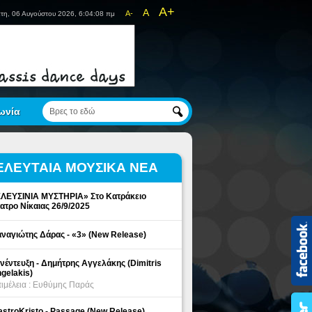
A+
A
A-
τη, 06 Αυγούστου 2026, 6:04:08 πμ
ωνία
ΕΛΕΥΤΑΙΑ ΜΟΥΣΙΚΑ ΝΕΑ
ΛΕΥΣΙΝΙΑ ΜΥΣΤΗΡΙΑ» Στο Κατράκειο
ατρο Νίκαιας 26/9/2025
ναγιώτης Δάρας - «3» (New Release)
νέντευξη - Δημήτρης Αγγελάκης (Dimitris
gelakis)
ιμέλεια : Ευθύμης Παράς
stroKristo - Passage (New Release)