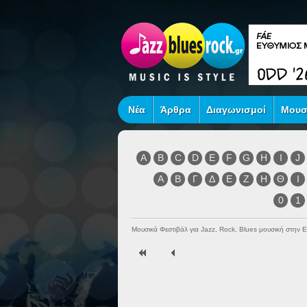
Νέα
Άρθρα
Διαγωνισμοί
Μουσ
A
B
C
D
E
F
G
H
I
J
Α
Β
Γ
Δ
Ε
Ζ
Η
Θ
Ι
0
1
Μουσικά Φεστιβάλ για Jazz, Rock, Blues μουσική στην 