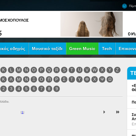
Πέμπ
ικός οδηγός
Μουσικό ταξίδι
Green Music
Tech
Επικοιν
K
L
M
N
O
P
Q
R
S
T
U
V
W
X
Y
Z
Τ
Κ
Λ
Μ
Ν
Ξ
Ο
Π
Ρ
Σ
Τ
Υ
Φ
Χ
Ψ
Ω
«Ε
2
3
4
5
6
7
8
9
Θέ
Ελλάδα.
Πα
|
1
|
Συ
An
Επ
ma