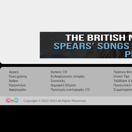
Αρχική
Κριτικές CD
Πράσινα Φεσ
Όροι χρήσης
Ενδιαφέρουσες Ιστορίες
Green Tips
Άρθρα
Συναυλίες
Taξιδέψτε &
Ημερολόγιο
Δημοφιλή Θέματα
Προσωπικά 
Αφιερώματα
Προσεχείς κυκλοφορίες CD
Συμμετοχικότ
Copyright © 2012-2014 All Rights Reserved