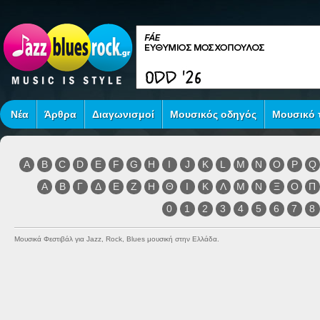
Νέα
Άρθρα
Διαγωνισμοί
Μουσικός οδηγός
Μουσικό τ
A
B
C
D
E
F
G
H
I
J
K
L
M
N
O
P
Q
Α
Β
Γ
Δ
Ε
Ζ
Η
Θ
Ι
Κ
Λ
Μ
Ν
Ξ
Ο
Π
0
1
2
3
4
5
6
7
8
Μουσικά Φεστιβάλ για Jazz, Rock, Blues μουσική στην Ελλάδα.