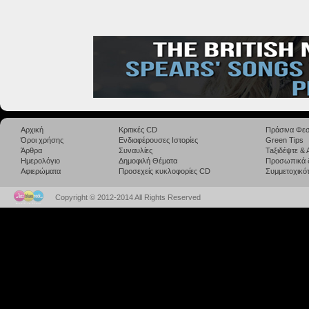
Αρχική
Κριτικές CD
Πράσινα Φεσ
Όροι χρήσης
Ενδιαφέρουσες Ιστορίες
Green Tips
Άρθρα
Συναυλίες
Taξιδέψτε &
Ημερολόγιο
Δημοφιλή Θέματα
Προσωπικά 
Αφιερώματα
Προσεχείς κυκλοφορίες CD
Συμμετοχικότ
Copyright © 2012-2014 All Rights Reserved