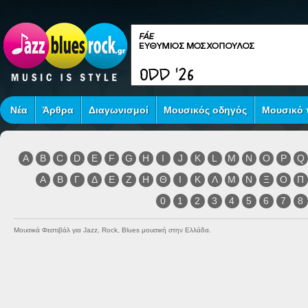
Νέα
Άρθρα
Διαγωνισμοί
Μουσικός οδηγός
Μουσικό τ
A
B
C
D
E
F
G
H
I
J
K
L
M
N
O
P
Q
Α
Β
Γ
Δ
Ε
Ζ
Η
Θ
Ι
Κ
Λ
Μ
Ν
Ξ
Ο
Π
0
1
2
3
4
5
6
7
8
Μουσικά Φεστιβάλ για Jazz, Rock, Blues μουσική στην Ελλάδα.