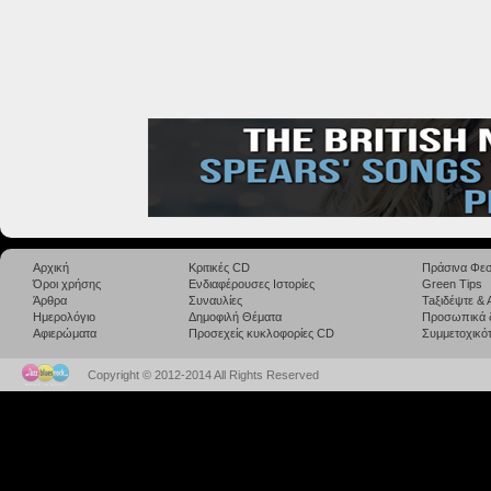
Αρχική
Κριτικές CD
Πράσινα Φεσ
Όροι χρήσης
Ενδιαφέρουσες Ιστορίες
Green Tips
Άρθρα
Συναυλίες
Taξιδέψτε &
Ημερολόγιο
Δημοφιλή Θέματα
Προσωπικά 
Αφιερώματα
Προσεχείς κυκλοφορίες CD
Συμμετοχικότ
Copyright © 2012-2014 All Rights Reserved