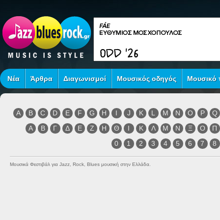
Νέα
Άρθρα
Διαγωνισμοί
Μουσικός οδηγός
Μουσικό τ
A
B
C
D
E
F
G
H
I
J
K
L
M
N
O
P
Q
Α
Β
Γ
Δ
Ε
Ζ
Η
Θ
Ι
Κ
Λ
Μ
Ν
Ξ
Ο
Π
0
1
2
3
4
5
6
7
8
Μουσικά Φεστιβάλ για Jazz, Rock, Blues μουσική στην Ελλάδα.