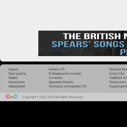
Αρχική
Κριτικές CD
Πράσινα Φεσ
Όροι χρήσης
Ενδιαφέρουσες Ιστορίες
Green Tips
Άρθρα
Συναυλίες
Taξιδέψτε &
Ημερολόγιο
Δημοφιλή Θέματα
Προσωπικά 
Αφιερώματα
Προσεχείς κυκλοφορίες CD
Συμμετοχικότ
Copyright © 2012-2014 All Rights Reserved