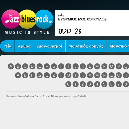
Νέα
Άρθρα
Διαγωνισμοί
Μουσικός οδηγός
Μουσικό τ
A
B
C
D
E
F
G
H
I
J
K
L
M
N
O
P
Q
Α
Β
Γ
Δ
Ε
Ζ
Η
Θ
Ι
Κ
Λ
Μ
Ν
Ξ
Ο
Π
0
1
2
3
4
5
6
7
8
Μουσικά Φεστιβάλ για Jazz, Rock, Blues μουσική στην Ελλάδα.