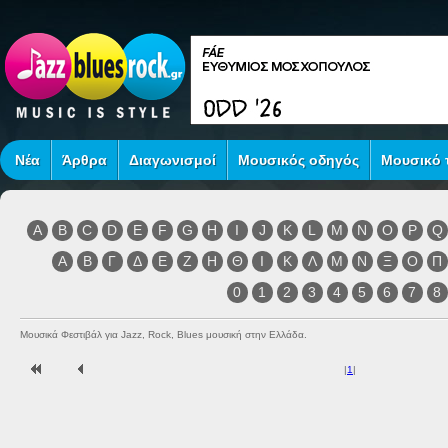
Νέα
Άρθρα
Διαγωνισμοί
Μουσικός οδηγός
Μουσικό τ
A
B
C
D
E
F
G
H
I
J
K
L
M
N
O
P
Q
Α
Β
Γ
Δ
Ε
Ζ
Η
Θ
Ι
Κ
Λ
Μ
Ν
Ξ
Ο
Π
0
1
2
3
4
5
6
7
8
Μουσικά Φεστιβάλ για Jazz, Rock, Blues μουσική στην Ελλάδα.
|
1
|