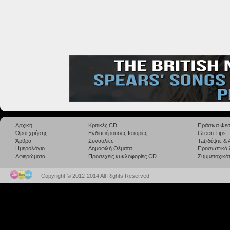
Αρχική
Κριτικές CD
Πράσινα Φεσ
Όροι χρήσης
Ενδιαφέρουσες Ιστορίες
Green Tips
Άρθρα
Συναυλίες
Taξιδέψτε &
Ημερολόγιο
Δημοφιλή Θέματα
Προσωπικά 
Αφιερώματα
Προσεχείς κυκλοφορίες CD
Συμμετοχικότ
Copyright © 2012-2014 All Rights Reserved