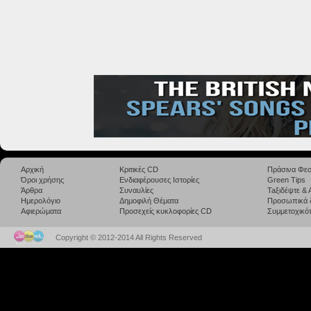
Αρχική
Κριτικές CD
Πράσινα Φεσ
Όροι χρήσης
Ενδιαφέρουσες Ιστορίες
Green Tips
Άρθρα
Συναυλίες
Taξιδέψτε &
Ημερολόγιο
Δημοφιλή Θέματα
Προσωπικά 
Αφιερώματα
Προσεχείς κυκλοφορίες CD
Συμμετοχικότ
Copyright © 2012-2014 All Rights Reserved