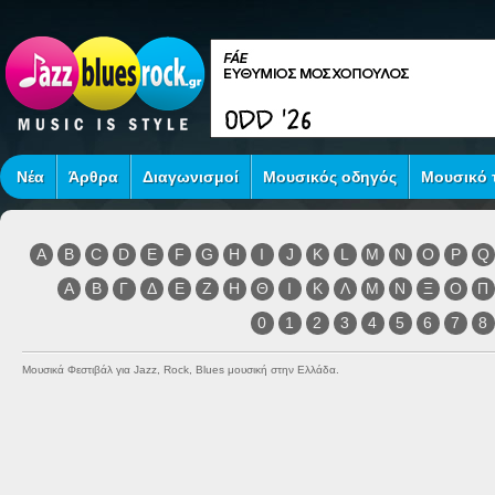
Νέα
Άρθρα
Διαγωνισμοί
Μουσικός οδηγός
Μουσικό τ
A
B
C
D
E
F
G
H
I
J
K
L
M
N
O
P
Q
Α
Β
Γ
Δ
Ε
Ζ
Η
Θ
Ι
Κ
Λ
Μ
Ν
Ξ
Ο
Π
0
1
2
3
4
5
6
7
8
Μουσικά Φεστιβάλ για Jazz, Rock, Blues μουσική στην Ελλάδα.