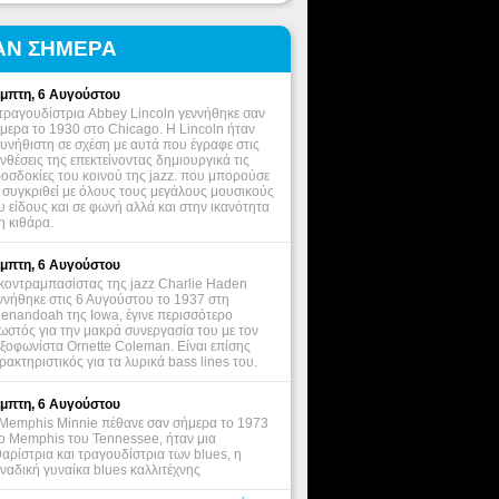
ΑΝ ΣΗΜΕΡΑ
μπτη, 6 Αυγούστου
τραγουδίστρια Abbey Lincoln γεννήθηκε σαν
μερα το 1930 στο Chicago. Η Lincoln ήταν
υνήθιστη σε σχέση με αυτά που έγραφε στις
νθέσεις της επεκτείνοντας δημιουργικά τις
οσδοκίες του κοινού της jazz. που μπορούσε
 συγκριθεί με όλους τους μεγάλους μουσικούς
υ είδους και σε φωνή αλλά και στην ικανότητα
η κιθάρα.
μπτη, 6 Αυγούστου
κοντραμπασίστας της jazz Charlie Haden
ννήθηκε στις 6 Αυγούστου το 1937 στη
enandoah της Iowa, έγινε περισσότερο
ωστός για την μακρά συνεργασία του με τον
ξοφωνίστα Ornette Coleman. Είναι επίσης
ρακτηριστικός για τα λυρικά bass lines του.
μπτη, 6 Αυγούστου
Memphis Minnie πέθανε σαν σήμερα το 1973
ο Memphis του Tennessee, ήταν μια
θαρίστρια και τραγουδίστρια των blues, η
ναδική γυναίκα blues καλλιτέχνης