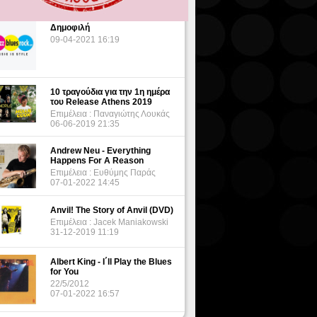
Δημοφιλή
09-04-2021 16:19
10 τραγούδια για την 1η ημέρα
του Release Athens 2019
Επιμέλεια : Παναγιώτης Λουκάς
06-06-2019 21:35
Andrew Neu - Everything
Happens For A Reason
Επιμέλεια : Ευθύμης Παράς
07-01-2022 14:45
Anvil! The Story of Anvil (DVD)
Επιμέλεια : Jacek Maniakowski
31-12-2019 11:19
Albert King - I΄ll Play the Blues
for You
22/5/2012
07-01-2022 16:57