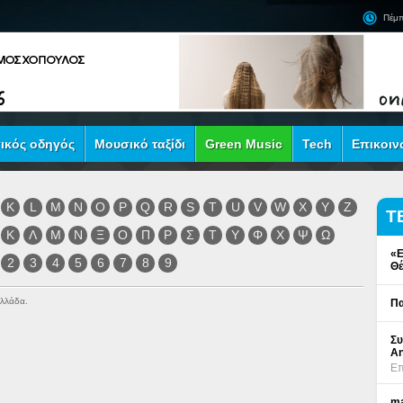
Πέμπ
ικός οδηγός
Μουσικό ταξίδι
Green Music
Tech
Επικοιν
K
L
M
N
O
P
Q
R
S
T
U
V
W
X
Y
Z
Τ
Κ
Λ
Μ
Ν
Ξ
Ο
Π
Ρ
Σ
Τ
Υ
Φ
Χ
Ψ
Ω
«Ε
2
3
4
5
6
7
8
9
Θέ
Ελλάδα.
Πα
Συ
An
Επ
ma