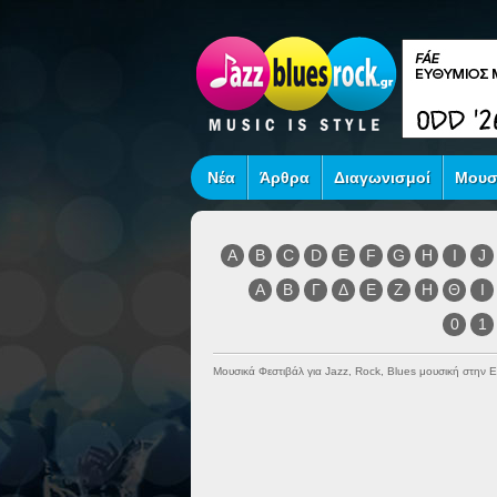
Νέα
Άρθρα
Διαγωνισμοί
Μουσ
A
B
C
D
E
F
G
H
I
J
Α
Β
Γ
Δ
Ε
Ζ
Η
Θ
Ι
0
1
Μουσικά Φεστιβάλ για Jazz, Rock, Blues μουσική στην 