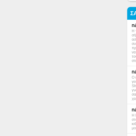
Σ
Πέ
Η 
σή
ασ
συ
πρ
να
το
στ
Πέ
Ο 
γε
Sh
γν
σα
χα
Πέ
Η 
στ
κι
μο