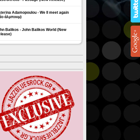
terina Adamopoulou - We ll meet again
έο άλμπουμ)
hn Balikos - John Balikos World (New
lease)
ΗΜΟΦΙΛΗ ΘΕΜΑΤΑ