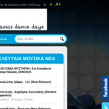
A+
A
A-
τη, 06 Αυγούστου 2026, 2:44:24 μμ
ωνία
ΕΛΕΥΤΑΙΑ ΜΟΥΣΙΚΑ ΝΕΑ
ΛΕΥΣΙΝΙΑ ΜΥΣΤΗΡΙΑ» Στο Κατράκειο
ατρο Νίκαιας 26/9/2025
ναγιώτης Δάρας - «3» (New Release)
νέντευξη - Δημήτρης Αγγελάκης (Dimitris
gelakis)
ιμέλεια : Ευθύμης Παράς
stroKristo - Passage (New Release)