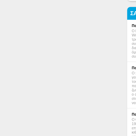
Σ
Πα
Ο 
Wo
τρ
συ
δι
όμ
συ
Πα
Ο 
γε
το
πο
ζω
ο 
στ
να
Πα
Ο 
19
επ
κι