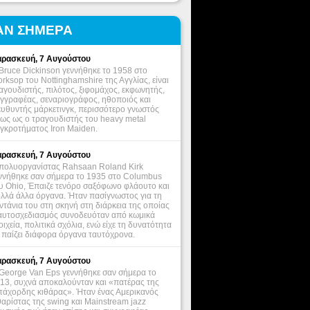
ΑΝ ΣΗΜΕΡΑ
ρασκευή, 7 Αυγούστου
Bruce Dickinson γεννήθηκε το 1958 στο
rksop του Nottinghamshire της Αγγλίας, είναι
αγουδιστής, πιλότος, ξιφομάχος, εκφωνητής,
γγραφέας, σεναριογράφος, ηθοποιός και
ευθυντής μάρκετινγκ, περισσότερο γνωστός
ως ως ο τραγουδιστής του heavy metal
γκροτήματος Iron Maiden.
ρασκευή, 7 Αυγούστου
πολυοργανίστας Rahsaan Roland Kirk
ννήθηκε σαν σήμερα το 1935 στο Columbus
υ Ohio, Έπαιζε τενόρο σαξόφωνο φλάουτο και
λλά άλλα όργανα. Ήταν πασίγνωστος για τη
ντάνια του στη σκηνή στη διάρκεια της οποίας
αυτοσχεδιασμός συνοδευόταν από κωμικά
οιχεία, πολιτικά σχόλια, ενώ είχε τη δυνατότητα
 παίζει διάφορα όργανα ταυτόχρονα.
ρασκευή, 7 Αυγούστου
George Van Eps γεννήθηκε σαν σήμερα το
13, συχνά αποκαλούνταν και «πατέρας της
τάχορδης κιθάρας». Ήταν ένας Αμερικανός
θαρίστας της swing και Mainstream jazz