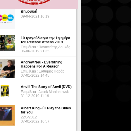
Δημοφιλή
09-04-2021 16:19
10 τραγούδια για την 1η ημέρα
του Release Athens 2019
Επιμέλεια : Παναγιώτης Λουκάς
06-06-2019 21:35
Andrew Neu - Everything
Happens For A Reason
Επιμέλεια : Ευθύμης Παράς
07-01-2022 14:45
Anvil! The Story of Anvil (DVD)
Επιμέλεια : Jacek Maniakowski
31-12-2019 11:19
Albert King - I΄ll Play the Blues
for You
22/5/2012
07-01-2022 16:57