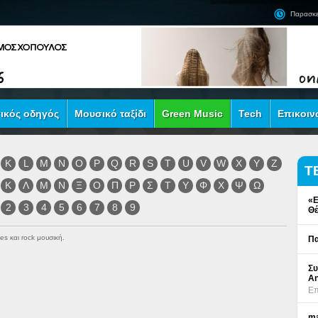
Παρασκε
ικός οδηγός
Μουσικό ταξίδι
Green Music
Tech
Επικοιν
K
L
M
N
O
P
Q
R
S
T
U
V
W
X
Y
Z
Τ
Κ
Λ
Μ
Ν
Ξ
Ο
Π
Ρ
Σ
Τ
Υ
Φ
Χ
Ψ
Ω
«Ε
2
3
4
5
6
7
8
9
Θέ
es και rock μουσική.
Πα
Συ
An
Επ
ma