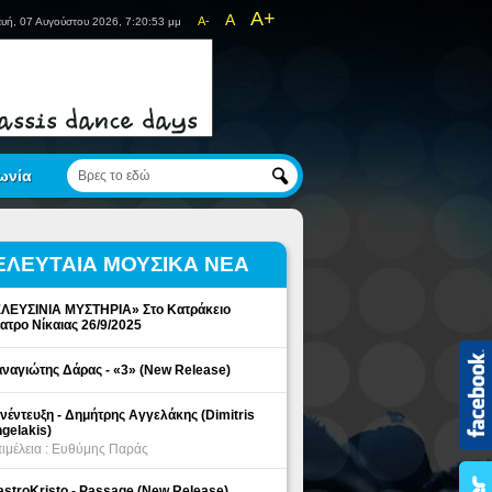
A+
A
A-
υή, 07 Αυγούστου 2026, 7:20:53 μμ
ωνία
ΕΛΕΥΤΑΙΑ ΜΟΥΣΙΚΑ ΝΕΑ
ΛΕΥΣΙΝΙΑ ΜΥΣΤΗΡΙΑ» Στο Κατράκειο
ατρο Νίκαιας 26/9/2025
ναγιώτης Δάρας - «3» (New Release)
νέντευξη - Δημήτρης Αγγελάκης (Dimitris
gelakis)
ιμέλεια : Ευθύμης Παράς
stroKristo - Passage (New Release)