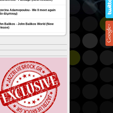
terina Adamopoulou - We ll meet again
έο άλμπουμ)
hn Balikos - John Balikos World (New
lease)
ΗΜΟΦΙΛΗ ΘΕΜΑΤΑ