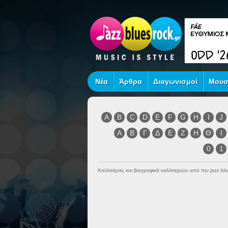
Νέα
Άρθρα
Διαγωνισμοί
Μουσ
A
B
C
D
E
F
G
H
I
J
Α
Β
Γ
Δ
Ε
Ζ
Η
Θ
Ι
0
1
Καλλιτέχνες και βιογραφικά καλλιτεχνών από την jazz blu