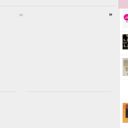
|
1
|