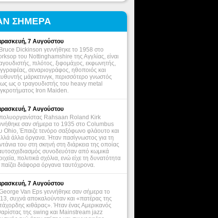
ΑΝ ΣΗΜΕΡΑ
ρασκευή, 7 Αυγούστου
Bruce Dickinson γεννήθηκε το 1958 στο
rksop του Nottinghamshire της Αγγλίας, είναι
αγουδιστής, πιλότος, ξιφομάχος, εκφωνητής,
γγραφέας, σεναριογράφος, ηθοποιός και
ευθυντής μάρκετινγκ, περισσότερο γνωστός
ως ως ο τραγουδιστής του heavy metal
γκροτήματος Iron Maiden.
ρασκευή, 7 Αυγούστου
πολυοργανίστας Rahsaan Roland Kirk
ννήθηκε σαν σήμερα το 1935 στο Columbus
υ Ohio, Έπαιζε τενόρο σαξόφωνο φλάουτο και
λλά άλλα όργανα. Ήταν πασίγνωστος για τη
ντάνια του στη σκηνή στη διάρκεια της οποίας
αυτοσχεδιασμός συνοδευόταν από κωμικά
οιχεία, πολιτικά σχόλια, ενώ είχε τη δυνατότητα
 παίζει διάφορα όργανα ταυτόχρονα.
ρασκευή, 7 Αυγούστου
George Van Eps γεννήθηκε σαν σήμερα το
13, συχνά αποκαλούνταν και «πατέρας της
τάχορδης κιθάρας». Ήταν ένας Αμερικανός
θαρίστας της swing και Mainstream jazz