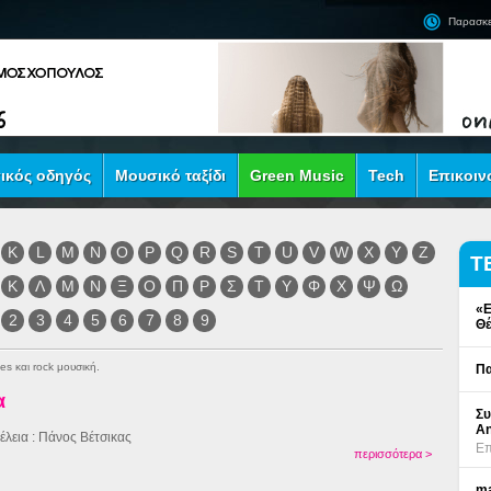
Παρασκε
ικός οδηγός
Μουσικό ταξίδι
Green Music
Tech
Επικοιν
K
L
M
N
O
P
Q
R
S
T
U
V
W
X
Y
Z
Τ
Κ
Λ
Μ
Ν
Ξ
Ο
Π
Ρ
Σ
Τ
Υ
Φ
Χ
Ψ
Ω
«Ε
2
3
4
5
6
7
8
9
Θέ
es και rock μουσική.
Πα
α
Συ
An
έλεια : Πάνος Βέτσικας
Επ
περισσότερα >
ma