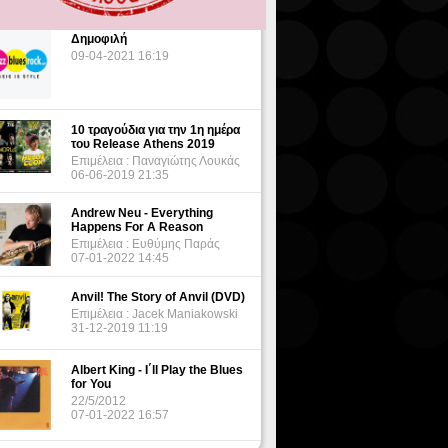
Δημοφιλή
09-04-2021 16:19
10 τραγούδια για την 1η ημέρα
του Release Athens 2019
Επιμέλεια : Παναγιώτης Λουκάς
06-06-2019 21:35
Andrew Neu - Everything
Happens For A Reason
Επιμέλεια : Ευθύμης Παράς
07-01-2022 14:45
Anvil! The Story of Anvil (DVD)
Επιμέλεια : Jacek Maniakowski
31-12-2019 11:19
Albert King - I΄ll Play the Blues
for You
22/5/2012
07-01-2022 16:57