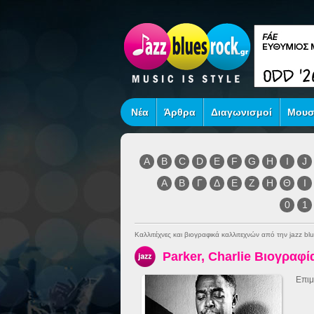
Νέα
Άρθρα
Διαγωνισμοί
Μουσ
A
B
C
D
E
F
G
H
I
J
Α
Β
Γ
Δ
Ε
Ζ
Η
Θ
Ι
0
1
Καλλιτέχνες και βιογραφικά καλλιτεχνών από την jazz blu
Parker, Charlie Βιογραφί
Επιμ