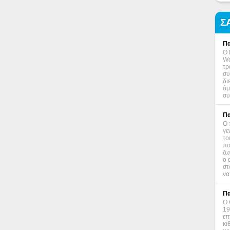
Σ
Πα
Ο 
Wo
τρ
συ
δι
όμ
συ
Πα
Ο 
γε
το
πο
ζω
ο 
στ
να
Πα
Ο 
19
επ
κι