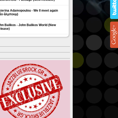
terina Adamopoulou - We ll meet again
έο άλμπουμ)
hn Balikos - John Balikos World (New
lease)
ΗΜΟΦΙΛΗ ΘΕΜΑΤΑ