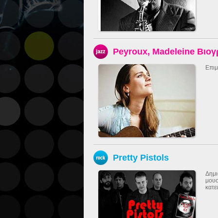
Peyroux, Madeleine Βιο
Επιμ
Pretty Pistols
Δημι
μουσ
κατε