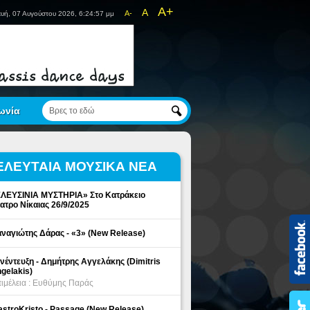
A+
A
A-
υή, 07 Αυγούστου 2026, 6:24:57 μμ
ωνία
ΕΛΕΥΤΑΙΑ ΜΟΥΣΙΚΑ ΝΕΑ
ΛΕΥΣΙΝΙΑ ΜΥΣΤΗΡΙΑ» Στο Κατράκειο
ατρο Νίκαιας 26/9/2025
ναγιώτης Δάρας - «3» (New Release)
νέντευξη - Δημήτρης Αγγελάκης (Dimitris
gelakis)
ιμέλεια : Ευθύμης Παράς
stroKristo - Passage (New Release)