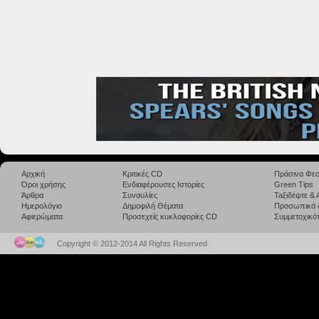
Αρχική
Κριτικές CD
Πράσινα Φεσ
Όροι χρήσης
Ενδιαφέρουσες Ιστορίες
Green Tips
Άρθρα
Συναυλίες
Taξιδέψτε &
Ημερολόγιο
Δημοφιλή Θέματα
Προσωπικά 
Αφιερώματα
Προσεχείς κυκλοφορίες CD
Συμμετοχικότ
Copyright © 2012-2014 All Rights Reserved