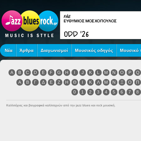
Νέα
Άρθρα
Διαγωνισμοί
Μουσικός οδηγός
Μουσικό τ
A
B
C
D
E
F
G
H
I
J
K
L
M
N
O
P
Q
Α
Β
Γ
Δ
Ε
Ζ
Η
Θ
Ι
Κ
Λ
Μ
Ν
Ξ
Ο
Π
0
1
2
3
4
5
6
7
8
Καλλιτέχνες και βιογραφικά καλλιτεχνών από την jazz blues και rock μουσική.