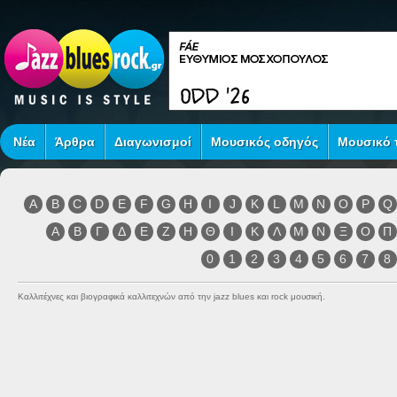
Νέα
Άρθρα
Διαγωνισμοί
Μουσικός οδηγός
Μουσικό τ
A
B
C
D
E
F
G
H
I
J
K
L
M
N
O
P
Q
Α
Β
Γ
Δ
Ε
Ζ
Η
Θ
Ι
Κ
Λ
Μ
Ν
Ξ
Ο
Π
0
1
2
3
4
5
6
7
8
Καλλιτέχνες και βιογραφικά καλλιτεχνών από την jazz blues και rock μουσική.