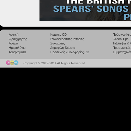
Αρχική
Κριτικές CD
Πράσινα Φεσ
Όροι χρήσης
Ενδιαφέρουσες Ιστορίες
Green Tips
Άρθρα
Συναυλίες
Taξιδέψτε &
Ημερολόγιο
Δημοφιλή Θέματα
Προσωπικά 
Αφιερώματα
Προσεχείς κυκλοφορίες CD
Συμμετοχικότ
Copyright © 2012-2014 All Rights Reserved