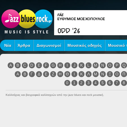
Νέα
Άρθρα
Διαγωνισμοί
Μουσικός οδηγός
Μουσικό τ
A
B
C
D
E
F
G
H
I
J
K
L
M
N
O
P
Q
Α
Β
Γ
Δ
Ε
Ζ
Η
Θ
Ι
Κ
Λ
Μ
Ν
Ξ
Ο
Π
0
1
2
3
4
5
6
7
8
Καλλιτέχνες και βιογραφικά καλλιτεχνών από την jazz blues και rock μουσική.