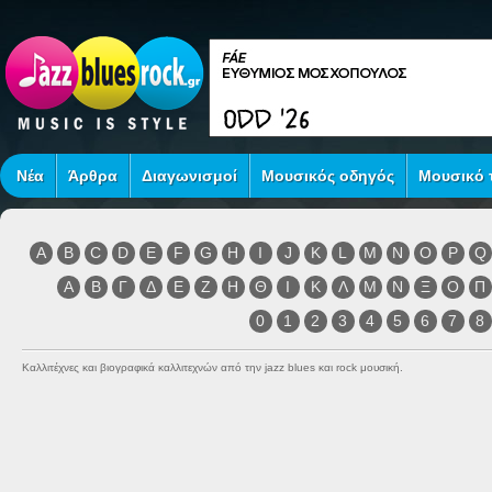
Νέα
Άρθρα
Διαγωνισμοί
Μουσικός οδηγός
Μουσικό τ
A
B
C
D
E
F
G
H
I
J
K
L
M
N
O
P
Q
Α
Β
Γ
Δ
Ε
Ζ
Η
Θ
Ι
Κ
Λ
Μ
Ν
Ξ
Ο
Π
0
1
2
3
4
5
6
7
8
Καλλιτέχνες και βιογραφικά καλλιτεχνών από την jazz blues και rock μουσική.