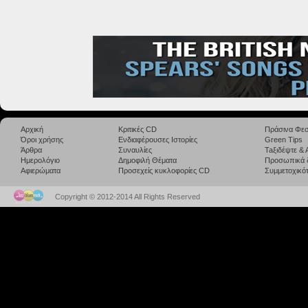
Αρχική
Κριτικές CD
Πράσινα Φεσ
Όροι χρήσης
Ενδιαφέρουσες Ιστορίες
Green Tips
Άρθρα
Συναυλίες
Taξιδέψτε &
Ημερολόγιο
Δημοφιλή Θέματα
Προσωπικά 
Αφιερώματα
Προσεχείς κυκλοφορίες CD
Συμμετοχικότ
Copyright © 2012-2014 All Rights Reserved