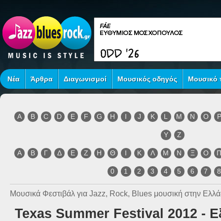
Νέα
Άρθρα
Διαγωνισμοί
Μουσικός οδηγός
Μουσικό τ
A
B
C
D
E
F
G
H
I
J
K
L
M
N
O
Y
Z
Α
Β
Γ
Δ
Ε
Ζ
Η
Θ
Ι
Κ
Λ
Μ
Ν
Ξ
Ο
0
1
2
3
4
5
6
7
Μουσικά Φεστιβάλ για Jazz, Rock, Blues μουσική στην Ελλά
Texas Summer Festival 2012 - Ε