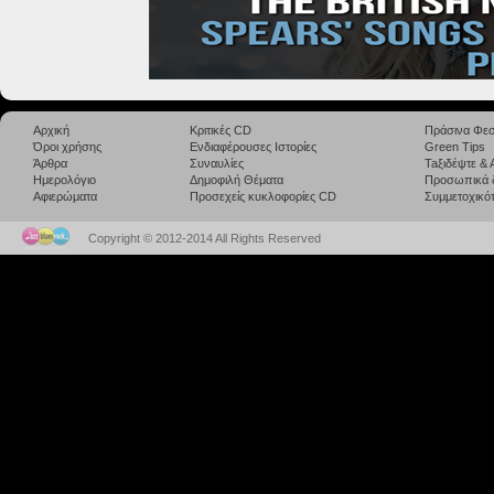
Αρχική
Κριτικές CD
Πράσινα Φεσ
Όροι χρήσης
Ενδιαφέρουσες Ιστορίες
Green Tips
Άρθρα
Συναυλίες
Taξιδέψτε &
Ημερολόγιο
Δημοφιλή Θέματα
Προσωπικά 
Αφιερώματα
Προσεχείς κυκλοφορίες CD
Συμμετοχικότ
Copyright © 2012-2014 All Rights Reserved