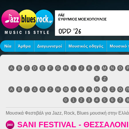
Νέα
Άρθρα
Διαγωνισμοί
Μουσικός οδηγός
Μουσικό τ
A
B
C
D
E
F
G
H
I
J
K
L
M
N
O
Y
Z
Α
Β
Γ
Δ
Ε
Ζ
Η
Θ
Ι
Κ
Λ
Μ
Ν
Ξ
Ο
0
1
2
3
4
5
6
7
Μουσικά Φεστιβάλ για Jazz, Rock, Blues μουσική στην Ελλά
SANI FESTIVAL - ΘΕΣΣΑΛΟΝ