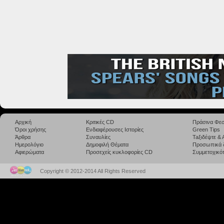
Αρχική
Κριτικές CD
Πράσινα Φεσ
Όροι χρήσης
Ενδιαφέρουσες Ιστορίες
Green Tips
Άρθρα
Συναυλίες
Taξιδέψτε &
Ημερολόγιο
Δημοφιλή Θέματα
Προσωπικά 
Αφιερώματα
Προσεχείς κυκλοφορίες CD
Συμμετοχικότ
Copyright © 2012-2014 All Rights Reserved