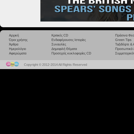
Αρχική
Κριτικές CD
Πράσινα Φεσ
Όροι χρήσης
Ενδιαφέρουσες Ιστορίες
Green Tips
Άρθρα
Συναυλίες
Taξιδέψτε &
Ημερολόγιο
Δημοφιλή Θέματα
Προσωπικά 
Αφιερώματα
Προσεχείς κυκλοφορίες CD
Συμμετοχικότ
Copyright © 2012-2014 All Rights Reserved