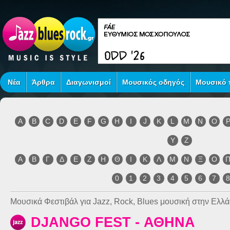
Νέα
Άρθρα
Διαγωνισμοί
Μουσικός οδηγός
Μουσικό τ
A
B
C
D
E
F
G
H
I
J
K
L
M
N
O
Y
Z
Α
Β
Γ
Δ
Ε
Ζ
Η
Θ
Ι
Κ
Λ
Μ
Ν
Ξ
Ο
0
1
2
3
4
5
6
7
Μουσικά Φεστιβάλ για Jazz, Rock, Blues μουσική στην Ελλά
DJANGO FEST - ΑΘΗΝΑ