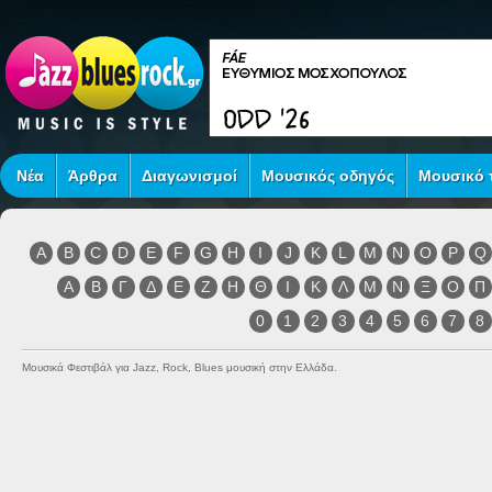
Νέα
Άρθρα
Διαγωνισμοί
Μουσικός οδηγός
Μουσικό τ
A
B
C
D
E
F
G
H
I
J
K
L
M
N
O
P
Q
Α
Β
Γ
Δ
Ε
Ζ
Η
Θ
Ι
Κ
Λ
Μ
Ν
Ξ
Ο
Π
0
1
2
3
4
5
6
7
8
Μουσικά Φεστιβάλ για Jazz, Rock, Blues μουσική στην Ελλάδα.