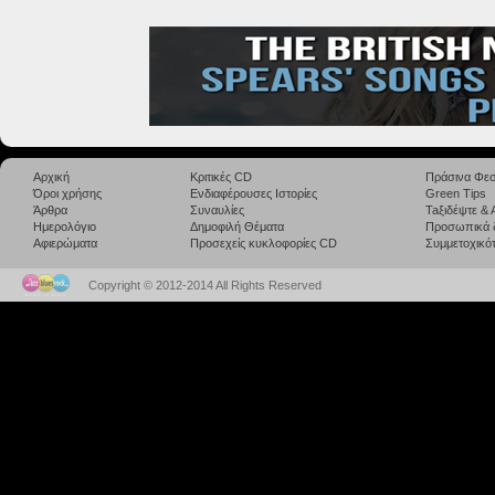
Αρχική
Κριτικές CD
Πράσινα Φεσ
Όροι χρήσης
Ενδιαφέρουσες Ιστορίες
Green Tips
Άρθρα
Συναυλίες
Taξιδέψτε &
Ημερολόγιο
Δημοφιλή Θέματα
Προσωπικά 
Αφιερώματα
Προσεχείς κυκλοφορίες CD
Συμμετοχικότ
Copyright © 2012-2014 All Rights Reserved