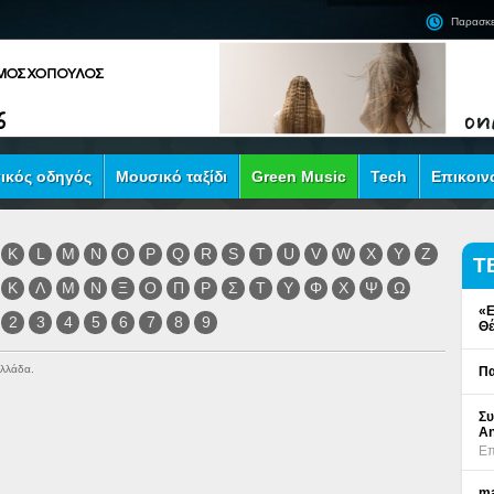
Παρασκε
ικός οδηγός
Μουσικό ταξίδι
Green Music
Tech
Επικοιν
K
L
M
N
O
P
Q
R
S
T
U
V
W
X
Y
Z
Τ
Κ
Λ
Μ
Ν
Ξ
Ο
Π
Ρ
Σ
Τ
Υ
Φ
Χ
Ψ
Ω
«Ε
2
3
4
5
6
7
8
9
Θέ
Ελλάδα.
Πα
Συ
An
Επ
ma