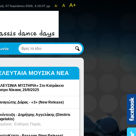
A+
A
A-
υή, 07 Αυγούστου 2026, 4:16:07 μμ
ωνία
ΕΛΕΥΤΑΙΑ ΜΟΥΣΙΚΑ ΝΕΑ
ΛΕΥΣΙΝΙΑ ΜΥΣΤΗΡΙΑ» Στο Κατράκειο
ατρο Νίκαιας 26/9/2025
ναγιώτης Δάρας - «3» (New Release)
νέντευξη - Δημήτρης Αγγελάκης (Dimitris
gelakis)
ιμέλεια : Ευθύμης Παράς
stroKristo - Passage (New Release)