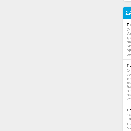
Σ
Πα
Ο 
Wo
τρ
συ
δι
όμ
συ
Πα
Ο 
γε
το
πο
ζω
ο 
στ
να
Πα
Ο 
19
επ
κι