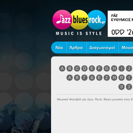
Νέα
Άρθρα
Διαγωνισμοί
Μουσ
A
B
C
D
E
F
G
H
I
J
Α
Β
Γ
Δ
Ε
Ζ
Η
Θ
Ι
0
1
Μουσικά Φεστιβάλ για Jazz, Rock, Blues μουσική στην 