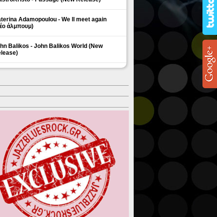
terina Adamopoulou - We ll meet again
έο άλμπουμ)
hn Balikos - John Balikos World (New
lease)
ΗΜΟΦΙΛΗ ΘΕΜΑΤΑ