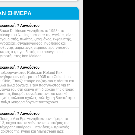
ΑΝ ΣΗΜΕΡΑ
ρασκευή, 7 Αυγούστου
Bruce Dickinson γεννήθηκε το 1958 στο
rksop του Nottinghamshire της Αγγλίας, είναι
αγουδιστής, πιλότος, ξιφομάχος, εκφωνητής,
γγραφέας, σεναριογράφος, ηθοποιός και
ευθυντής μάρκετινγκ, περισσότερο γνωστός
ως ως ο τραγουδιστής του heavy metal
γκροτήματος Iron Maiden.
ρασκευή, 7 Αυγούστου
πολυοργανίστας Rahsaan Roland Kirk
ννήθηκε σαν σήμερα το 1935 στο Columbus
υ Ohio, Έπαιζε τενόρο σαξόφωνο φλάουτο και
λλά άλλα όργανα. Ήταν πασίγνωστος για τη
ντάνια του στη σκηνή στη διάρκεια της οποίας
αυτοσχεδιασμός συνοδευόταν από κωμικά
οιχεία, πολιτικά σχόλια, ενώ είχε τη δυνατότητα
 παίζει διάφορα όργανα ταυτόχρονα.
ρασκευή, 7 Αυγούστου
George Van Eps γεννήθηκε σαν σήμερα το
13, συχνά αποκαλούνταν και «πατέρας της
τάχορδης κιθάρας». Ήταν ένας Αμερικανός
θαρίστας της swing και Mainstream jazz