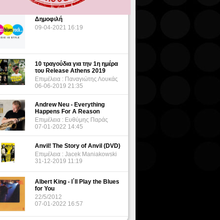
Δημοφιλή
09-04-2021 16:19
10 τραγούδια για την 1η ημέρα
του Release Athens 2019
Επιμέλεια : Παναγιώτης Λουκάς
06-06-2019 21:35
Andrew Neu - Everything
Happens For A Reason
Επιμέλεια : Ευθύμης Παράς
07-01-2022 14:45
Anvil! The Story of Anvil (DVD)
Επιμέλεια : Jacek Maniakowski
31-12-2019 11:19
Albert King - I΄ll Play the Blues
for You
22/5/2012
07-01-2022 16:57