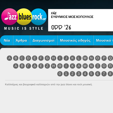
Νέα
Άρθρα
Διαγωνισμοί
Μουσικός οδηγός
Μουσικό τ
A
B
C
D
E
F
G
H
I
J
K
L
M
N
O
P
Q
Α
Β
Γ
Δ
Ε
Ζ
Η
Θ
Ι
Κ
Λ
Μ
Ν
Ξ
Ο
Π
0
1
2
3
4
5
6
7
8
Καλλιτέχνες και βιογραφικά καλλιτεχνών από την jazz blues και rock μουσική.