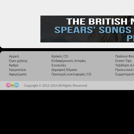
Αρχική
Κριτικές CD
Πράσινα Φεσ
Όροι χρήσης
Ενδιαφέρουσες Ιστορίες
Green Tips
Άρθρα
Συναυλίες
Taξιδέψτε &
Ημερολόγιο
Δημοφιλή Θέματα
Προσωπικά 
Αφιερώματα
Προσεχείς κυκλοφορίες CD
Συμμετοχικότ
Copyright © 2012-2014 All Rights Reserved