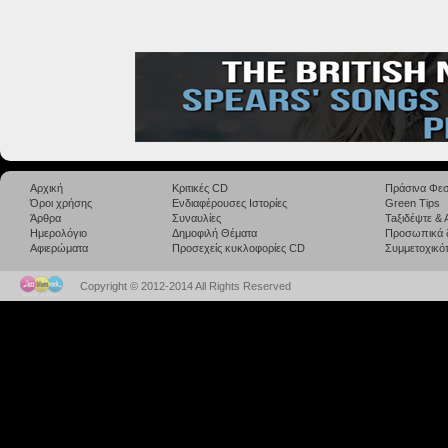
Αρχική
Κριτικές CD
Πράσινα Φεσ
Όροι χρήσης
Ενδιαφέρουσες Ιστορίες
Green Tips
Άρθρα
Συναυλίες
Taξιδέψτε &
Ημερολόγιο
Δημοφιλή Θέματα
Προσωπικά 
Αφιερώματα
Προσεχείς κυκλοφορίες CD
Συμμετοχικότ
Copyright © 2012-2014 All Rights Reserved