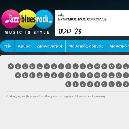
Νέα
Άρθρα
Διαγωνισμοί
Μουσικός οδηγός
Μουσικό τ
A
B
C
D
E
F
G
H
I
J
K
L
M
N
O
P
Q
Α
Β
Γ
Δ
Ε
Ζ
Η
Θ
Ι
Κ
Λ
Μ
Ν
Ξ
Ο
Π
0
1
2
3
4
5
6
7
8
Καλλιτέχνες και βιογραφικά καλλιτεχνών από την jazz blues και rock μουσική.