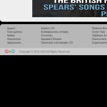
Αρχική
Κριτικές CD
Πράσινα Φεσ
Όροι χρήσης
Ενδιαφέρουσες Ιστορίες
Green Tips
Άρθρα
Συναυλίες
Taξιδέψτε &
Ημερολόγιο
Δημοφιλή Θέματα
Προσωπικά 
Αφιερώματα
Προσεχείς κυκλοφορίες CD
Συμμετοχικότ
Copyright © 2012-2014 All Rights Reserved