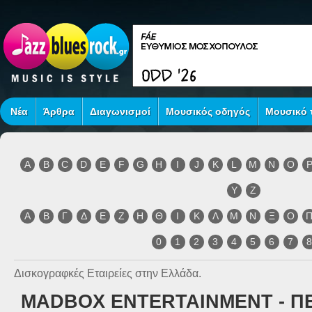
Νέα
Άρθρα
Διαγωνισμοί
Μουσικός οδηγός
Μουσικό τ
A
B
C
D
E
F
G
H
I
J
K
L
M
N
O
Y
Z
Α
Β
Γ
Δ
Ε
Ζ
Η
Θ
Ι
Κ
Λ
Μ
Ν
Ξ
Ο
0
1
2
3
4
5
6
7
Δισκογραφκές Εταιρείες στην Ελλάδα.
MADBOX ENTERTAINMENT - ΠΕ