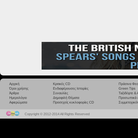
Αρχική
Κριτικές CD
Πράσινα Φεσ
Όροι χρήσης
Ενδιαφέρουσες Ιστορίες
Green Tips
Άρθρα
Συναυλίες
Taξιδέψτε &
Ημερολόγιο
Δημοφιλή Θέματα
Προσωπικά 
Αφιερώματα
Προσεχείς κυκλοφορίες CD
Συμμετοχικότ
Copyright © 2012-2014 All Rights Reserved