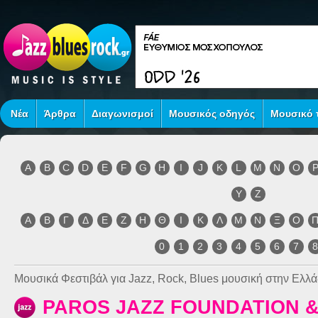
Νέα
Άρθρα
Διαγωνισμοί
Μουσικός οδηγός
Μουσικό τ
A
B
C
D
E
F
G
H
I
J
K
L
M
N
O
Y
Z
Α
Β
Γ
Δ
Ε
Ζ
Η
Θ
Ι
Κ
Λ
Μ
Ν
Ξ
Ο
0
1
2
3
4
5
6
7
Μουσικά Φεστιβάλ για Jazz, Rock, Blues μουσική στην Ελλά
PAROS JAZZ FOUNDATION &