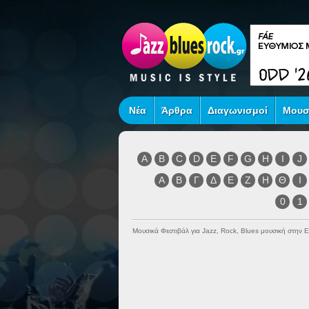
Νέα
Άρθρα
Διαγωνισμοί
Μουσ
A
B
C
D
E
F
G
H
I
J
Α
Β
Γ
Δ
Ε
Ζ
Η
Θ
Ι
0
1
Μουσικά Φεστιβάλ για Jazz, Rock, Blues μουσική στην 