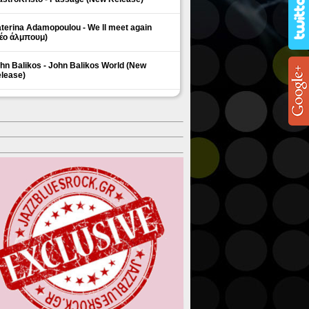
terina Adamopoulou - We ll meet again
έο άλμπουμ)
hn Balikos - John Balikos World (New
lease)
ΗΜΟΦΙΛΗ ΘΕΜΑΤΑ