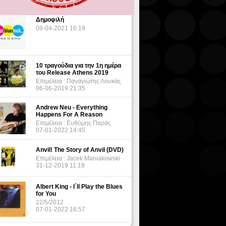
Δημοφιλή
09-04-2021 16:19
10 τραγούδια για την 1η ημέρα
του Release Athens 2019
Επιμέλεια : Παναγιώτης Λουκάς
06-06-2019 21:35
Andrew Neu - Everything
Happens For A Reason
Επιμέλεια : Ευθύμης Παράς
07-01-2022 14:45
Anvil! The Story of Anvil (DVD)
Επιμέλεια : Jacek Maniakowski
31-12-2019 11:19
Albert King - I΄ll Play the Blues
for You
22/5/2012
07-01-2022 16:57