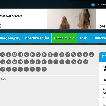
Παρασκε
ικός οδηγός
Μουσικό ταξίδι
Green Music
Tech
Επικοιν
K
L
M
N
O
P
Q
R
S
T
U
V
W
X
Y
Z
Τ
Κ
Λ
Μ
Ν
Ξ
Ο
Π
Ρ
Σ
Τ
Υ
Φ
Χ
Ψ
Ω
«Ε
2
3
4
5
6
7
8
9
Θέ
Ελλάδα.
Πα
Συ
An
Επ
ma