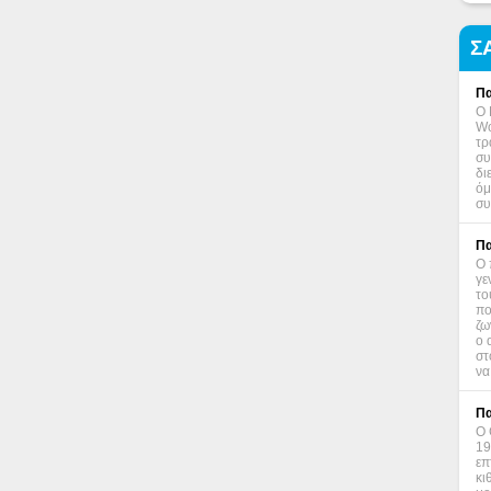
Σ
Πα
Ο 
Wo
τρ
συ
δι
όμ
συ
Πα
Ο 
γε
το
πο
ζω
ο 
στ
να
Πα
Ο 
19
επ
κι