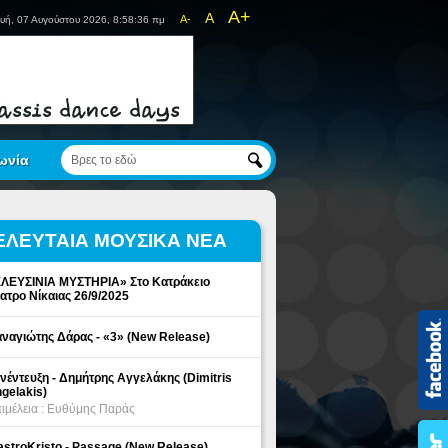
A+
A
A-
υή, 07 Αυγούστου 2026, 8:58:36 πμ
ωνία
ΕΛΕΥΤΑΙΑ ΜΟΥΣΙΚΑ ΝΕΑ
ΛΕΥΣΙΝΙΑ ΜΥΣΤΗΡΙΑ» Στο Κατράκειο
ατρο Νίκαιας 26/9/2025
ναγιώτης Δάρας - «3» (New Release)
νέντευξη - Δημήτρης Αγγελάκης (Dimitris
gelakis)
ιμέλεια : Ευθύμης Παράς
stroKristo - Passage (New Release)