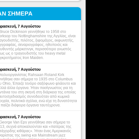
ΑΝ ΣΗΜΕΡΑ
ρασκευή, 7 Αυγούστου
Bruce Dickinson γεννήθηκε το 1958 στο
rksop του Nottinghamshire της Αγγλίας, είναι
αγουδιστής, πιλότος, ξιφομάχος, εκφωνητής,
γγραφέας, σεναριογράφος, ηθοποιός και
ευθυντής μάρκετινγκ, περισσότερο γνωστός
ως ως ο τραγουδιστής του heavy metal
γκροτήματος Iron Maiden.
ρασκευή, 7 Αυγούστου
πολυοργανίστας Rahsaan Roland Kirk
ννήθηκε σαν σήμερα το 1935 στο Columbus
υ Ohio, Έπαιζε τενόρο σαξόφωνο φλάουτο και
λλά άλλα όργανα. Ήταν πασίγνωστος για τη
ντάνια του στη σκηνή στη διάρκεια της οποίας
αυτοσχεδιασμός συνοδευόταν από κωμικά
οιχεία, πολιτικά σχόλια, ενώ είχε τη δυνατότητα
 παίζει διάφορα όργανα ταυτόχρονα.
ρασκευή, 7 Αυγούστου
George Van Eps γεννήθηκε σαν σήμερα το
13, συχνά αποκαλούνταν και «πατέρας της
τάχορδης κιθάρας». Ήταν ένας Αμερικανός
θαρίστας της swing και Mainstream jazz