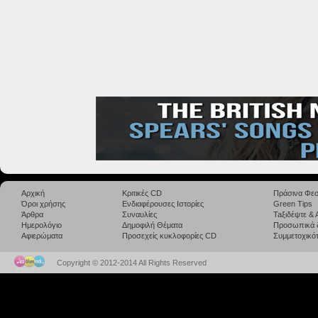
Αρχική
Κριτικές CD
Πράσινα Φεσ
Όροι χρήσης
Ενδιαφέρουσες Ιστορίες
Green Tips
Άρθρα
Συναυλίες
Taξιδέψτε &
Ημερολόγιο
Δημοφιλή Θέματα
Προσωπικά 
Αφιερώματα
Προσεχείς κυκλοφορίες CD
Συμμετοχικότ
Copyright © 2012-2014 All Rights Reserved