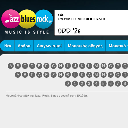
Νέα
Άρθρα
Διαγωνισμοί
Μουσικός οδηγός
Μουσικό τ
A
B
C
D
E
F
G
H
I
J
K
L
M
N
O
P
Q
Α
Β
Γ
Δ
Ε
Ζ
Η
Θ
Ι
Κ
Λ
Μ
Ν
Ξ
Ο
Π
0
1
2
3
4
5
6
7
8
Μουσικά Φεστιβάλ για Jazz, Rock, Blues μουσική στην Ελλάδα.