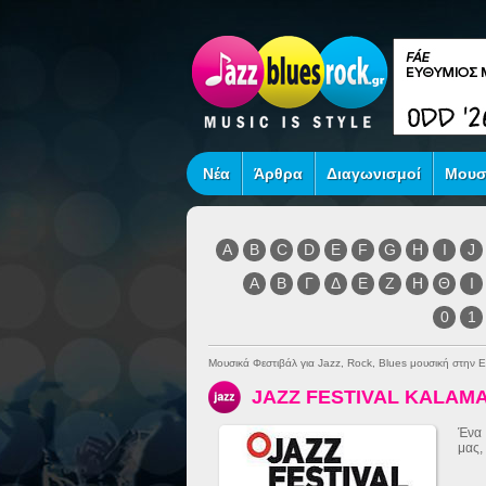
Νέα
Άρθρα
Διαγωνισμοί
Μουσ
A
B
C
D
E
F
G
H
I
J
Α
Β
Γ
Δ
Ε
Ζ
Η
Θ
Ι
0
1
Μουσικά Φεστιβάλ για Jazz, Rock, Blues μουσική στην 
JAZZ FESTIVAL KALAM
Ένα 
μας,