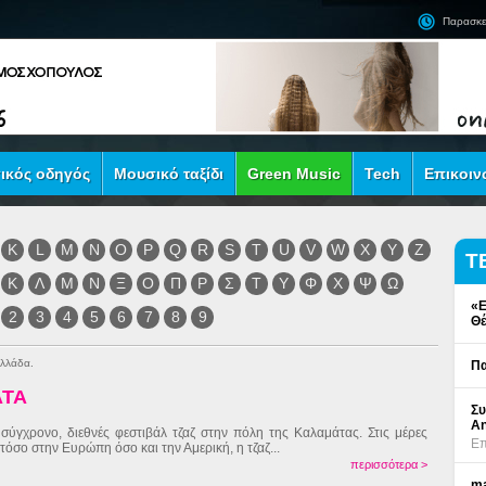
Παρασκε
ικός οδηγός
Μουσικό ταξίδι
Green Music
Tech
Επικοιν
K
L
M
N
O
P
Q
R
S
T
U
V
W
X
Y
Z
Τ
Κ
Λ
Μ
Ν
Ξ
Ο
Π
Ρ
Σ
Τ
Υ
Φ
Χ
Ψ
Ω
«Ε
2
3
4
5
6
7
8
9
Θέ
Ελλάδα.
Πα
ATA
Συ
An
σύγχρονο, διεθνές φεστιβάλ τζαζ στην πόλη της Καλαμάτας. Στις μέρες
Επ
 τόσο στην Ευρώπη όσο και την Αμερική, η τζαζ...
περισσότερα >
ma