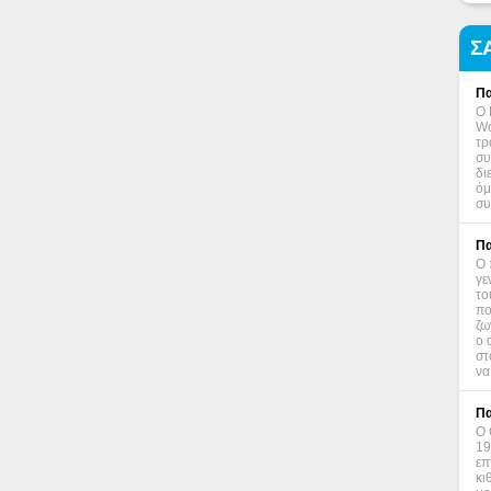
Σ
Πα
Ο 
Wo
τρ
συ
δι
όμ
συ
Πα
Ο 
γε
το
πο
ζω
ο 
στ
να
Πα
Ο 
19
επ
κι