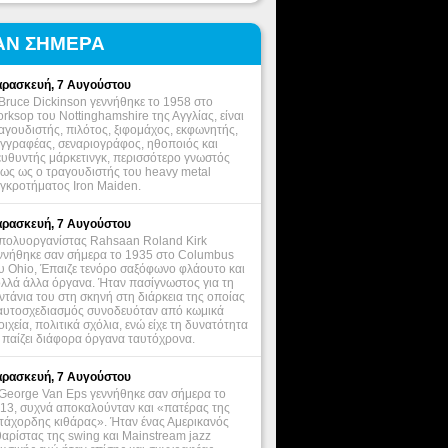
ΑΝ ΣΗΜΕΡΑ
ρασκευή, 7 Αυγούστου
Bruce Dickinson γεννήθηκε το 1958 στο
rksop του Nottinghamshire της Αγγλίας, είναι
αγουδιστής, πιλότος, ξιφομάχος, εκφωνητής,
γγραφέας, σεναριογράφος, ηθοποιός και
ευθυντής μάρκετινγκ, περισσότερο γνωστός
ως ως ο τραγουδιστής του heavy metal
γκροτήματος Iron Maiden.
ρασκευή, 7 Αυγούστου
πολυοργανίστας Rahsaan Roland Kirk
ννήθηκε σαν σήμερα το 1935 στο Columbus
υ Ohio, Έπαιζε τενόρο σαξόφωνο φλάουτο και
λλά άλλα όργανα. Ήταν πασίγνωστος για τη
ντάνια του στη σκηνή στη διάρκεια της οποίας
αυτοσχεδιασμός συνοδευόταν από κωμικά
οιχεία, πολιτικά σχόλια, ενώ είχε τη δυνατότητα
 παίζει διάφορα όργανα ταυτόχρονα.
ρασκευή, 7 Αυγούστου
George Van Eps γεννήθηκε σαν σήμερα το
13, συχνά αποκαλούνταν και «πατέρας της
τάχορδης κιθάρας». Ήταν ένας Αμερικανός
θαρίστας της swing και Mainstream jazz