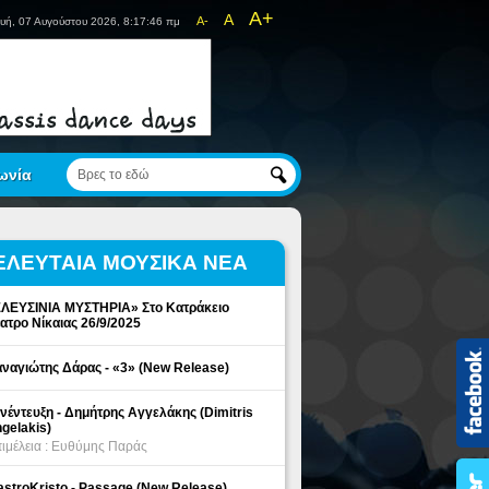
A+
A
A-
υή, 07 Αυγούστου 2026, 8:17:46 πμ
ωνία
ΕΛΕΥΤΑΙΑ ΜΟΥΣΙΚΑ ΝΕΑ
ΛΕΥΣΙΝΙΑ ΜΥΣΤΗΡΙΑ» Στο Κατράκειο
ατρο Νίκαιας 26/9/2025
ναγιώτης Δάρας - «3» (New Release)
νέντευξη - Δημήτρης Αγγελάκης (Dimitris
gelakis)
ιμέλεια : Ευθύμης Παράς
stroKristo - Passage (New Release)