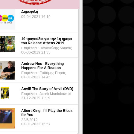
Δημοφιλή
09-04-2021 16:19
10 τραγούδια για την 1η ημέρα
του Release Athens 2019
Επιμέλεια : Παναγιώτης Λουκάς
06-06-2019 21:35
Andrew Neu - Everything
Happens For A Reason
Επιμέλεια : Ευθύμης Παράς
07-01-2022 14:45
Anvil! The Story of Anvil (DVD)
Επιμέλεια : Jacek Maniakowski
31-12-2019 11:19
Albert King - I΄ll Play the Blues
for You
22/5/2012
07-01-2022 16:57