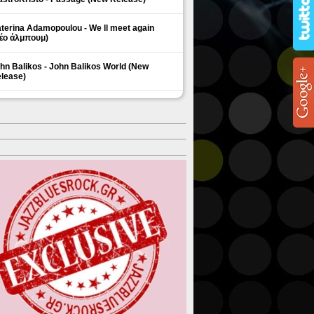
terina Adamopoulou - We ll meet again
έο άλμπουμ)
hn Balikos - John Balikos World (New
lease)
ΗΜΟΦΙΛΗ ΘΕΜΑΤΑ