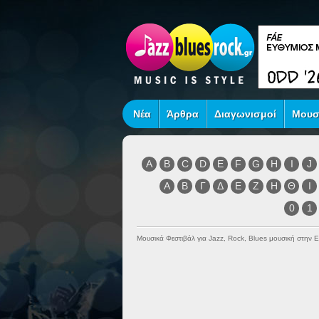
Νέα
Άρθρα
Διαγωνισμοί
Μουσ
A
B
C
D
E
F
G
H
I
J
Α
Β
Γ
Δ
Ε
Ζ
Η
Θ
Ι
0
1
Μουσικά Φεστιβάλ για Jazz, Rock, Blues μουσική στην 