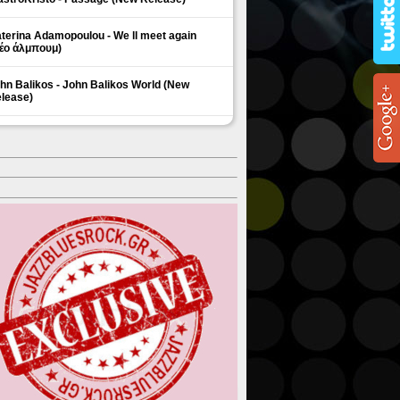
terina Adamopoulou - We ll meet again
έο άλμπουμ)
hn Balikos - John Balikos World (New
lease)
ΗΜΟΦΙΛΗ ΘΕΜΑΤΑ