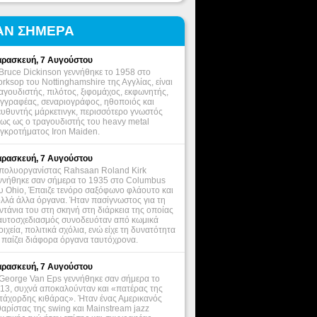
ΑΝ ΣΗΜΕΡΑ
ρασκευή, 7 Αυγούστου
Bruce Dickinson γεννήθηκε το 1958 στο
rksop του Nottinghamshire της Αγγλίας, είναι
αγουδιστής, πιλότος, ξιφομάχος, εκφωνητής,
γγραφέας, σεναριογράφος, ηθοποιός και
ευθυντής μάρκετινγκ, περισσότερο γνωστός
ως ως ο τραγουδιστής του heavy metal
γκροτήματος Iron Maiden.
ρασκευή, 7 Αυγούστου
πολυοργανίστας Rahsaan Roland Kirk
ννήθηκε σαν σήμερα το 1935 στο Columbus
υ Ohio, Έπαιζε τενόρο σαξόφωνο φλάουτο και
λλά άλλα όργανα. Ήταν πασίγνωστος για τη
ντάνια του στη σκηνή στη διάρκεια της οποίας
αυτοσχεδιασμός συνοδευόταν από κωμικά
οιχεία, πολιτικά σχόλια, ενώ είχε τη δυνατότητα
 παίζει διάφορα όργανα ταυτόχρονα.
ρασκευή, 7 Αυγούστου
George Van Eps γεννήθηκε σαν σήμερα το
13, συχνά αποκαλούνταν και «πατέρας της
τάχορδης κιθάρας». Ήταν ένας Αμερικανός
θαρίστας της swing και Mainstream jazz