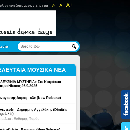
A+
A
A-
υή, 07 Αυγούστου 2026, 7:37:24 πμ
ωνία
ΕΛΕΥΤΑΙΑ ΜΟΥΣΙΚΑ ΝΕΑ
ΛΕΥΣΙΝΙΑ ΜΥΣΤΗΡΙΑ» Στο Κατράκειο
ατρο Νίκαιας 26/9/2025
ναγιώτης Δάρας - «3» (New Release)
νέντευξη - Δημήτρης Αγγελάκης (Dimitris
gelakis)
ιμέλεια : Ευθύμης Παράς
stroKristo - Passage (New Release)