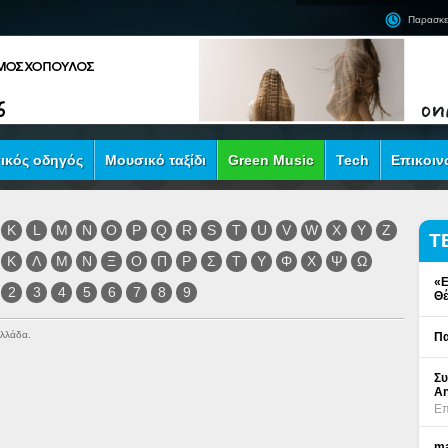
Παρασκε
ικός οδηγός
Μουσικό ταξίδι
Green Music
Tech
Επικοιν
K
L
M
N
O
P
Q
R
S
T
U
V
W
X
Y
Z
Τ
Κ
Λ
Μ
Ν
Ξ
Ο
Π
Ρ
Σ
Τ
Υ
Φ
Χ
Ψ
Ω
«Ε
2
3
4
5
6
7
8
9
Θέ
Ελλάδα.
Πα
Συ
An
Επ
ma