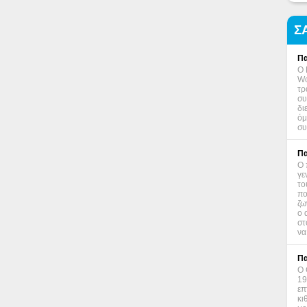
Σ
Πα
Ο 
Wo
τρ
συ
δι
όμ
συ
Πα
Ο 
γε
το
πο
ζω
ο 
στ
να
Πα
Ο 
19
επ
κι