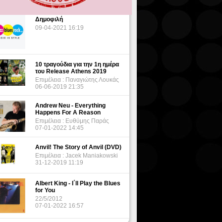
Δημοφιλή
09-04-2021 16:19
10 τραγούδια για την 1η ημέρα
του Release Athens 2019
Επιμέλεια : Παναγιώτης Λουκάς
06-06-2019 21:35
Andrew Neu - Everything
Happens For A Reason
Επιμέλεια : Ευθύμης Παράς
07-01-2022 14:45
Anvil! The Story of Anvil (DVD)
Επιμέλεια : Jacek Maniakowski
31-12-2019 11:19
Albert King - I΄ll Play the Blues
for You
22/5/2012
07-01-2022 16:57