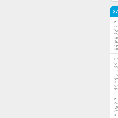
Σ
Πα
Ο 
Wo
τρ
συ
δι
όμ
συ
Πα
Ο 
γε
το
πο
ζω
ο 
στ
να
Πα
Ο 
19
επ
κι