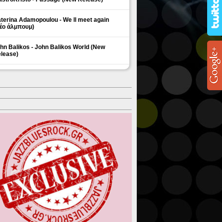
terina Adamopoulou - We ll meet again
έο άλμπουμ)
hn Balikos - John Balikos World (New
lease)
ΗΜΟΦΙΛΗ ΘΕΜΑΤΑ