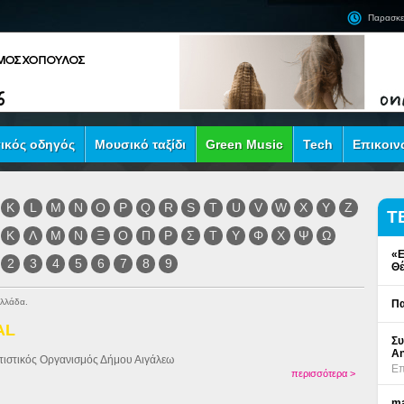
Παρασκε
ικός οδηγός
Μουσικό ταξίδι
Green Music
Tech
Επικοιν
K
L
M
N
O
P
Q
R
S
T
U
V
W
X
Y
Z
Τ
Κ
Λ
Μ
Ν
Ξ
Ο
Π
Ρ
Σ
Τ
Υ
Φ
Χ
Ψ
Ω
«Ε
2
3
4
5
6
7
8
9
Θέ
Ελλάδα.
Πα
AL
Συ
An
τιστικός Οργανισμός Δήμου Αιγάλεω
Επ
περισσότερα >
ma