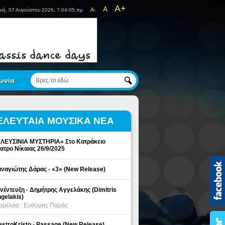
A+
A
A-
υή, 07 Αυγούστου 2026, 7:04:05 πμ
ωνία
ΕΛΕΥΤΑΙΑ ΜΟΥΣΙΚΑ ΝΕΑ
ΛΕΥΣΙΝΙΑ ΜΥΣΤΗΡΙΑ» Στο Κατράκειο
ατρο Νίκαιας 26/9/2025
ναγιώτης Δάρας - «3» (New Release)
νέντευξη - Δημήτρης Αγγελάκης (Dimitris
gelakis)
ιμέλεια : Ευθύμης Παράς
stroKristo - Passage (New Release)