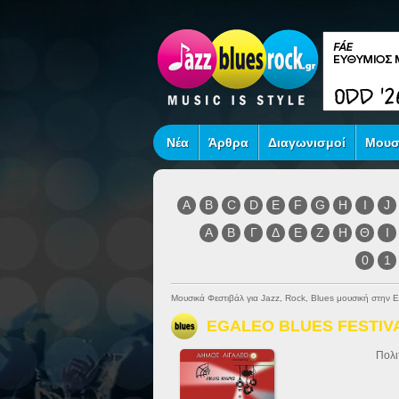
Νέα
Άρθρα
Διαγωνισμοί
Μουσ
A
B
C
D
E
F
G
H
I
J
Α
Β
Γ
Δ
Ε
Ζ
Η
Θ
Ι
0
1
Μουσικά Φεστιβάλ για Jazz, Rock, Blues μουσική στην 
EGALEO BLUES FESTIV
Πολι