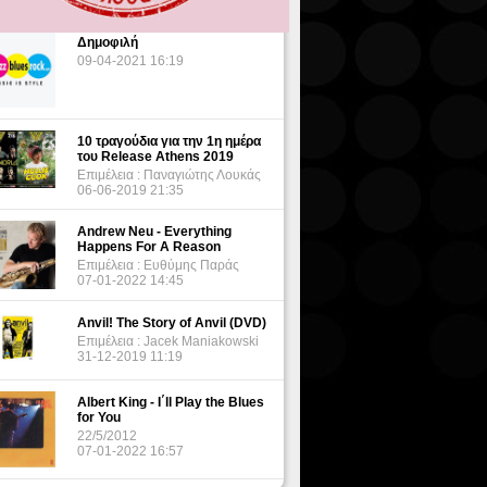
Δημοφιλή
09-04-2021 16:19
10 τραγούδια για την 1η ημέρα
του Release Athens 2019
Επιμέλεια : Παναγιώτης Λουκάς
06-06-2019 21:35
Andrew Neu - Everything
Happens For A Reason
Επιμέλεια : Ευθύμης Παράς
07-01-2022 14:45
Anvil! The Story of Anvil (DVD)
Επιμέλεια : Jacek Maniakowski
31-12-2019 11:19
Albert King - I΄ll Play the Blues
for You
22/5/2012
07-01-2022 16:57