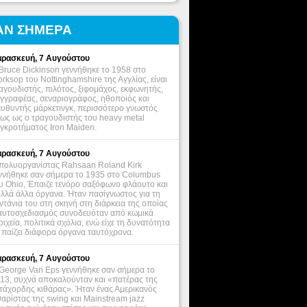
ΑΝ ΣΗΜΕΡΑ
ρασκευή, 7 Αυγούστου
Bruce Dickinson γεννήθηκε το 1958 στο
rksop του Nottinghamshire της Αγγλίας, είναι
αγουδιστής, πιλότος, ξιφομάχος, εκφωνητής,
γγραφέας, σεναριογράφος, ηθοποιός και
ευθυντής μάρκετινγκ, περισσότερο γνωστός
ως ως ο τραγουδιστής του heavy metal
γκροτήματος Iron Maiden.
ρασκευή, 7 Αυγούστου
πολυοργανίστας Rahsaan Roland Kirk
ννήθηκε σαν σήμερα το 1935 στο Columbus
υ Ohio, Έπαιζε τενόρο σαξόφωνο φλάουτο και
λλά άλλα όργανα. Ήταν πασίγνωστος για τη
ντάνια του στη σκηνή στη διάρκεια της οποίας
αυτοσχεδιασμός συνοδευόταν από κωμικά
οιχεία, πολιτικά σχόλια, ενώ είχε τη δυνατότητα
 παίζει διάφορα όργανα ταυτόχρονα.
ρασκευή, 7 Αυγούστου
George Van Eps γεννήθηκε σαν σήμερα το
13, συχνά αποκαλούνταν και «πατέρας της
τάχορδης κιθάρας». Ήταν ένας Αμερικανός
θαρίστας της swing και Mainstream jazz