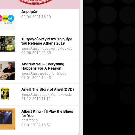
Δημοφιλή
09-04-2021 16:19
10 τραγούδια για την 1η ημέρα
του Release Athens 2019
Επιμέλεια : Παναγιώτης Λουκάς
06-06-2019 21:35
Andrew Neu - Everything
Happens For A Reason
Επιμέλεια : Ευθύμης Παράς
07-01-2022 14:45
Anvil! The Story of Anvil (DVD)
Επιμέλεια : Jacek Maniakowski
31-12-2019 11:19
Albert King - I΄ll Play the Blues
for You
22/5/2012
07-01-2022 16:57