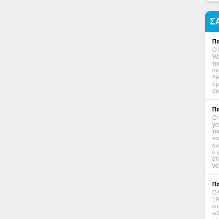
Σ
Πα
Ο 
Wo
τρ
συ
δι
όμ
συ
Πα
Ο 
γε
το
πο
ζω
ο 
στ
να
Πα
Ο 
19
επ
κι