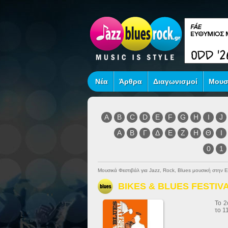
Νέα
Άρθρα
Διαγωνισμοί
Μουσ
A
B
C
D
E
F
G
H
I
J
Α
Β
Γ
Δ
Ε
Ζ
Η
Θ
Ι
0
1
Μουσικά Φεστιβάλ για Jazz, Rock, Blues μουσική στην 
BIKES & BLUES FESTIV
To 2
το 1