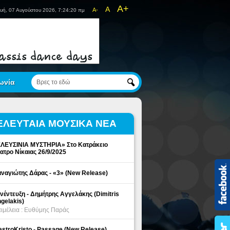
A+
A
A-
υή, 07 Αυγούστου 2026, 7:24:20 πμ
ωνία
ΕΛΕΥΤΑΙΑ ΜΟΥΣΙΚΑ ΝΕΑ
ΛΕΥΣΙΝΙΑ ΜΥΣΤΗΡΙΑ» Στο Κατράκειο
ατρο Νίκαιας 26/9/2025
ναγιώτης Δάρας - «3» (New Release)
νέντευξη - Δημήτρης Αγγελάκης (Dimitris
gelakis)
ιμέλεια : Ευθύμης Παράς
stroKristo - Passage (New Release)