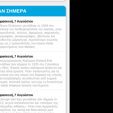
ΑΝ ΣΗΜΕΡΑ
ρασκευή, 7 Αυγούστου
Bruce Dickinson γεννήθηκε το 1958 στο
rksop του Nottinghamshire της Αγγλίας, είναι
αγουδιστής, πιλότος, ξιφομάχος, εκφωνητής,
γγραφέας, σεναριογράφος, ηθοποιός και
ευθυντής μάρκετινγκ, περισσότερο γνωστός
ως ως ο τραγουδιστής του heavy metal
γκροτήματος Iron Maiden.
ρασκευή, 7 Αυγούστου
πολυοργανίστας Rahsaan Roland Kirk
ννήθηκε σαν σήμερα το 1935 στο Columbus
υ Ohio, Έπαιζε τενόρο σαξόφωνο φλάουτο και
λλά άλλα όργανα. Ήταν πασίγνωστος για τη
ντάνια του στη σκηνή στη διάρκεια της οποίας
αυτοσχεδιασμός συνοδευόταν από κωμικά
οιχεία, πολιτικά σχόλια, ενώ είχε τη δυνατότητα
 παίζει διάφορα όργανα ταυτόχρονα.
ρασκευή, 7 Αυγούστου
George Van Eps γεννήθηκε σαν σήμερα το
13, συχνά αποκαλούνταν και «πατέρας της
τάχορδης κιθάρας». Ήταν ένας Αμερικανός
θαρίστας της swing και Mainstream jazz