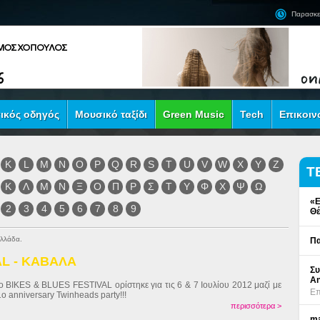
Παρασκε
ικός οδηγός
Μουσικό ταξίδι
Green Music
Tech
Επικοιν
K
L
M
N
O
P
Q
R
S
T
U
V
W
X
Y
Z
Τ
Κ
Λ
Μ
Ν
Ξ
Ο
Π
Ρ
Σ
Τ
Υ
Φ
Χ
Ψ
Ω
«Ε
2
3
4
5
6
7
8
9
Θέ
Ελλάδα.
Πα
AL - ΚΑΒΑΛΑ
Συ
An
o BIKES & BLUES FESTIVAL ορίστηκε για τις 6 & 7 Ιουλίου 2012 μαζί με
Επ
1o anniversary Twinheads party!!!
περισσότερα >
ma