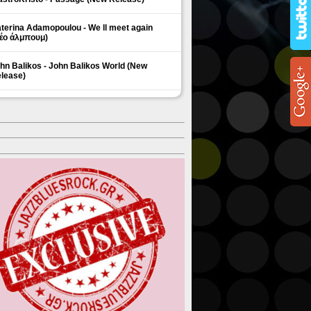
terina Adamopoulou - We ll meet again
έο άλμπουμ)
hn Balikos - John Balikos World (New
lease)
ΗΜΟΦΙΛΗ ΘΕΜΑΤΑ