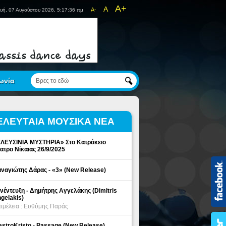
A+
A
A-
υή, 07 Αυγούστου 2026, 5:17:36 πμ
ωνία
ΕΛΕΥΤΑΙΑ ΜΟΥΣΙΚΑ ΝΕΑ
ΛΕΥΣΙΝΙΑ ΜΥΣΤΗΡΙΑ» Στο Κατράκειο
ατρο Νίκαιας 26/9/2025
ναγιώτης Δάρας - «3» (New Release)
νέντευξη - Δημήτρης Αγγελάκης (Dimitris
gelakis)
ιμέλεια : Ευθύμης Παράς
stroKristo - Passage (New Release)