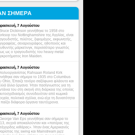
ΑΝ ΣΗΜΕΡΑ
ρασκευή, 7 Αυγούστου
Bruce Dickinson γεννήθηκε το 1958 στο
rksop του Nottinghamshire της Αγγλίας, είναι
αγουδιστής, πιλότος, ξιφομάχος, εκφωνητής,
γγραφέας, σεναριογράφος, ηθοποιός και
ευθυντής μάρκετινγκ, περισσότερο γνωστός
ως ως ο τραγουδιστής του heavy metal
γκροτήματος Iron Maiden.
ρασκευή, 7 Αυγούστου
πολυοργανίστας Rahsaan Roland Kirk
ννήθηκε σαν σήμερα το 1935 στο Columbus
υ Ohio, Έπαιζε τενόρο σαξόφωνο φλάουτο και
λλά άλλα όργανα. Ήταν πασίγνωστος για τη
ντάνια του στη σκηνή στη διάρκεια της οποίας
αυτοσχεδιασμός συνοδευόταν από κωμικά
οιχεία, πολιτικά σχόλια, ενώ είχε τη δυνατότητα
 παίζει διάφορα όργανα ταυτόχρονα.
ρασκευή, 7 Αυγούστου
George Van Eps γεννήθηκε σαν σήμερα το
13, συχνά αποκαλούνταν και «πατέρας της
τάχορδης κιθάρας». Ήταν ένας Αμερικανός
θαρίστας της swing και Mainstream jazz