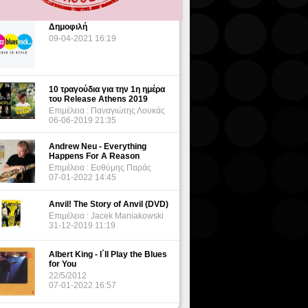
Δημοφιλή
09-04-2021 16:19
10 τραγούδια για την 1η ημέρα
του Release Athens 2019
Επιμέλεια : Παναγιώτης Λουκάς
06-06-2019 21:35
Andrew Neu - Everything
Happens For A Reason
Επιμέλεια : Ευθύμης Παράς
07-01-2022 14:45
Anvil! The Story of Anvil (DVD)
Επιμέλεια : Jacek Maniakowski
31-12-2019 11:19
Albert King - I΄ll Play the Blues
for You
22/5/2012
07-01-2022 16:57