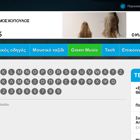
Παρασκε
ικός οδηγός
Μουσικό ταξίδι
Green Music
Tech
Επικοιν
K
L
M
N
O
P
Q
R
S
T
U
V
W
X
Y
Z
Τ
Κ
Λ
Μ
Ν
Ξ
Ο
Π
Ρ
Σ
Τ
Υ
Φ
Χ
Ψ
Ω
«Ε
2
3
4
5
6
7
8
9
Θέ
Ελλάδα.
Πα
Συ
An
Επ
ma