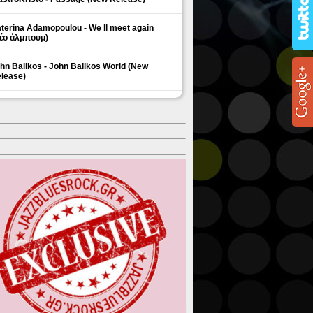
terina Adamopoulou - We ll meet again
έο άλμπουμ)
hn Balikos - John Balikos World (New
lease)
ΗΜΟΦΙΛΗ ΘΕΜΑΤΑ