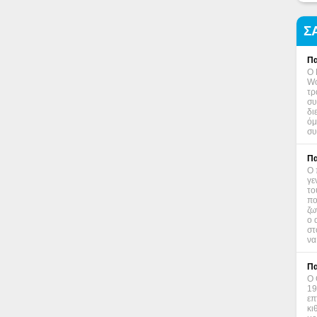
Σ
Πα
Ο 
Wo
τρ
συ
δι
όμ
συ
Πα
Ο 
γε
το
πο
ζω
ο 
στ
να
Πα
Ο 
19
επ
κι