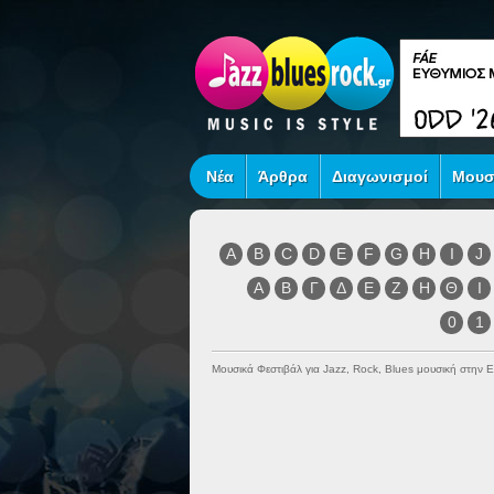
Νέα
Άρθρα
Διαγωνισμοί
Μουσ
A
B
C
D
E
F
G
H
I
J
Α
Β
Γ
Δ
Ε
Ζ
Η
Θ
Ι
0
1
Μουσικά Φεστιβάλ για Jazz, Rock, Blues μουσική στην 