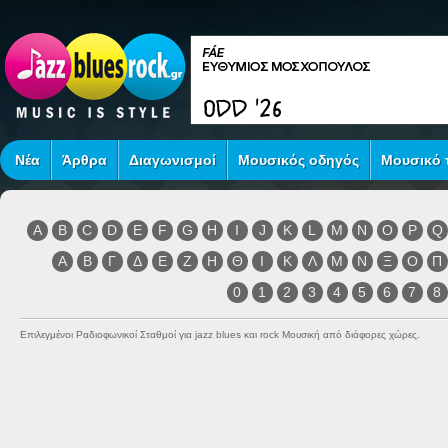
Νέα
Άρθρα
Διαγωνισμοί
Μουσικός οδηγός
Μουσικό τ
A
B
C
D
E
F
G
H
I
J
K
L
M
N
O
P
Q
Α
Β
Γ
Δ
Ε
Ζ
Η
Θ
Ι
Κ
Λ
Μ
Ν
Ξ
Ο
Π
0
1
2
3
4
5
6
7
8
Επιλεγμένοι Ραδιοφωνικοί Σταθμοί για jazz blues και rock Μουσική από διάφορες χώρες.