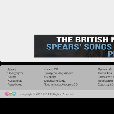
Αρχική
Κριτικές CD
Πράσινα Φεσ
Όροι χρήσης
Ενδιαφέρουσες Ιστορίες
Green Tips
Άρθρα
Συναυλίες
Taξιδέψτε &
Ημερολόγιο
Δημοφιλή Θέματα
Προσωπικά 
Αφιερώματα
Προσεχείς κυκλοφορίες CD
Συμμετοχικότ
Copyright © 2012-2014 All Rights Reserved