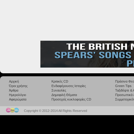
Αρχική
Κριτικές CD
Πράσινα Φεσ
Όροι χρήσης
Ενδιαφέρουσες Ιστορίες
Green Tips
Άρθρα
Συναυλίες
Taξιδέψτε &
Ημερολόγιο
Δημοφιλή Θέματα
Προσωπικά 
Αφιερώματα
Προσεχείς κυκλοφορίες CD
Συμμετοχικότ
Copyright © 2012-2014 All Rights Reserved