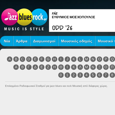
Νέα
Άρθρα
Διαγωνισμοί
Μουσικός οδηγός
Μουσικό τ
A
B
C
D
E
F
G
H
I
J
K
L
M
N
O
P
Q
Α
Β
Γ
Δ
Ε
Ζ
Η
Θ
Ι
Κ
Λ
Μ
Ν
Ξ
Ο
Π
0
1
2
3
4
5
6
7
8
Επιλεγμένοι Ραδιοφωνικοί Σταθμοί για jazz blues και rock Μουσική από διάφορες χώρες.